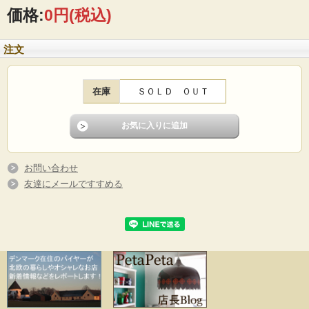
人気を博しましたが現在は他社の傘下に入りデンマークの窯は閉じられていま
価格:
0円
(税込)
す。
■製造国 ：デンマーク
注文
■メーカー：Desiree
■サイズ ：Φ8.5cm、高さ9.5cm
■年代 ：1970年代
■コンディション：使用感少なめで、よいヴィンテージコンディションです。
在庫
ＳＯＬＤ ＯＵＴ
お問い合わせ
友達にメールですすめる