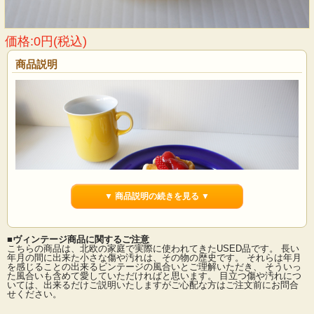
価格:0円(税込)
商品説明
▼ 商品説明の続きを見る ▼
■ヴィンテージ商品に関するご注意
こちらの商品は、北欧の家庭で実際に使われてきたUSED品です。 長い
年月の間に出来た小さな傷や汚れは、その物の歴史です。 それらは年月
を感じることの出来るビンテージの風合いとご理解いただき、 そういっ
た風合いも含めて愛していただければと思います。 目立つ傷や汚れにつ
デンマーク、Desiree社のマグカップです。ロイヤルブルーの釉薬が美しいお品で
いては、出来るだけご説明いたしますがご心配な方はご注文前にお問合
す。お揃いでデザートプレートもあります。セットでいかがですか？
せください。
※Desiree社は、1964年に創業されデンマークの伝統的な技術とモダンデザインで