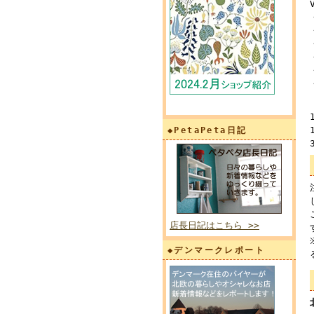
◆PetaPeta日記
店長日記はこちら >>
◆デンマークレポート