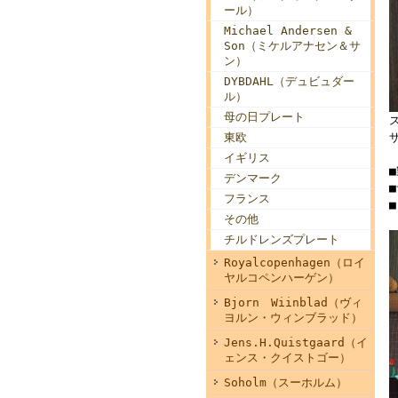
ール）
Michael Andersen &
Son（ミケルアナセン＆サ
ン）
DYBDAHL（デュビュダー
ル）
母の日プレート
東欧
イギリス
デンマーク
■
フランス
その他
チルドレンズプレート
Royalcopenhagen（ロイ
ヤルコペンハーゲン）
Bjorn Wiinblad（ヴィ
ヨルン・ウィンブラッド）
Jens.H.Quistgaard（イ
ェンス・クイストゴー）
Soholm（スーホルム）