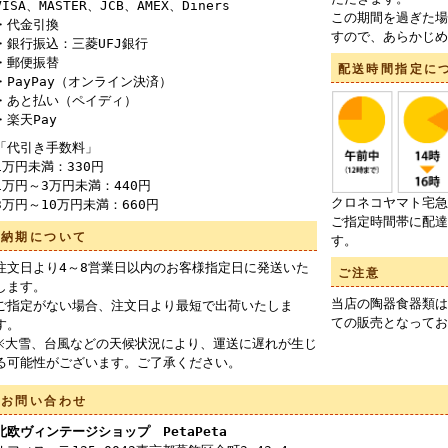
VISA、MASTER、JCB、AMEX、Diners
この期間を過ぎた場
・代金引換
すので、あらかじめ
・銀行振込：三菱UFJ銀行
・郵便振替
配送時間指定に
・PayPay（オンライン決済）
・あと払い（ペイディ）
・楽天Pay
「代引き手数料」
1万円未満：330円
1万円～3万円未満：440円
クロネコヤマト宅急
3万円～10万円未満：660円
ご指定時間帯に配達
納期について
す。
注文日より4～8営業日以内のお客様指定日に発送いた
ご注意
します。
当店の陶器食器類は
ご指定がない場合、注文日より最短で出荷いたしま
ての販売となってお
す。
※大雪、台風などの天候状況により、運送に遅れが生じ
る可能性がございます。ご了承ください。
お問い合わせ
北欧ヴィンテージショップ PetaPeta