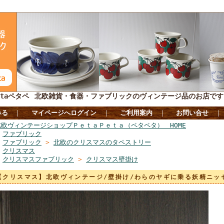
taペタペ
北欧雑貨・食器・ファブリックのヴィンテージ品のお店です
みる
｜
マイページへログイン
｜
ご利用案内
｜
お問い合せ
北欧ヴィンテージショップＰｅｔａＰｅｔａ（ペタペタ） HOME
>
ファブリック
>
ファブリック
>
北欧のクリスマスのタペストリー
>
クリスマス
>
クリスマスファブリック
>
クリスマス壁掛け
【クリスマス】北欧ヴィンテージ/壁掛け/わらのヤギに乗る妖精ニ