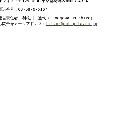
オフィス：〒125-0042東京都葛飾区金町3-43-4
電話番号：03-5876-5167
運営責任者：利根川 通代（Tonegawa Michiyo）
お問合せメールアドレス：
teller@petapeta.co.jp