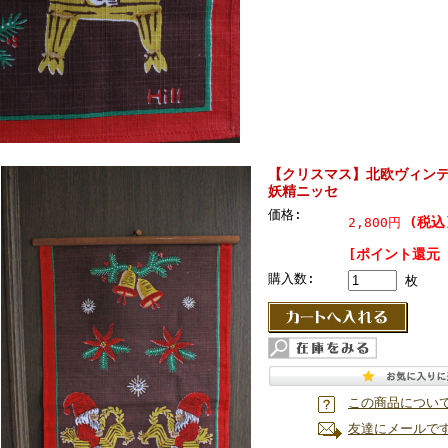
【クリスマス】北欧ヴィンテ
妖精ニッセ
価格:
(税込
2,800円
[ポイント還元 
購入数:
枚
この商品につい
友達にメールで