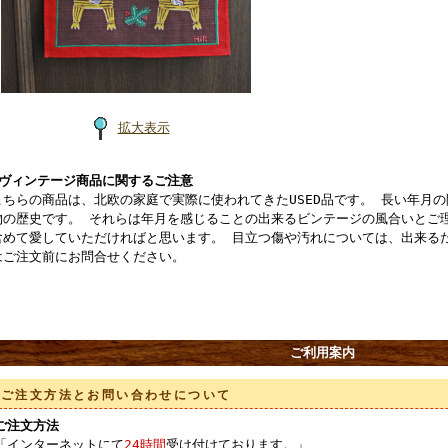
拡大表示
■ヴィンテージ商品に関するご注意
こちらの商品は、北欧の家庭で実際に使われてきたUSED品です。 長い年月
物の歴史です。 それらは年月を感じることの出来るビンテージの風合いとご
含めて愛していただければと思います。 目立つ傷や汚れについては、出来る
はご注文前にお問合せください。
ご利用案内
ご注文方法とお問い合わせについて
ご注文方法
「インターネットにて
24時間
受け付けております。」