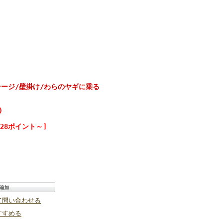
ージ/壁掛け/わらのヤギに乗る
)
28ポイント～]
て問い合わせる
すすめる