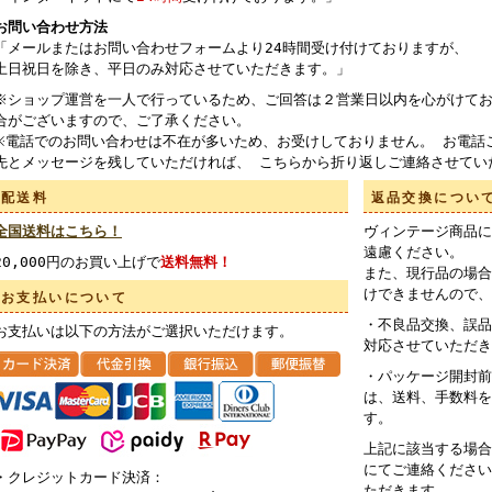
お問い合わせ方法
「メールまたはお問い合わせフォームより24時間受け付けておりますが、
土日祝日を除き、平日のみ対応させていただきます。」
※ショップ運営を一人で行っているため、ご回答は２営業日以内を心がけてお
合がございますので、ご了承ください。
※電話でのお問い合わせは不在が多いため、お受けしておりません。 お電話
先とメッセージを残していただければ、 こちらから折り返しご連絡させてい
配送料
返品交換につい
全国送料はこちら！
ヴィンテージ商品に
遠慮ください。
20,000円のお買い上げで
送料無料！
また、現行品の場合
けできませんので、
お支払いについて
・不良品交換、誤品
お支払いは以下の方法がご選択いただけます。
対応させていただき
・パッケージ開封前
は、送料、手数料を
す。
上記に該当する場合
にてご連絡ください
・クレジットカード決済：
ただきます。