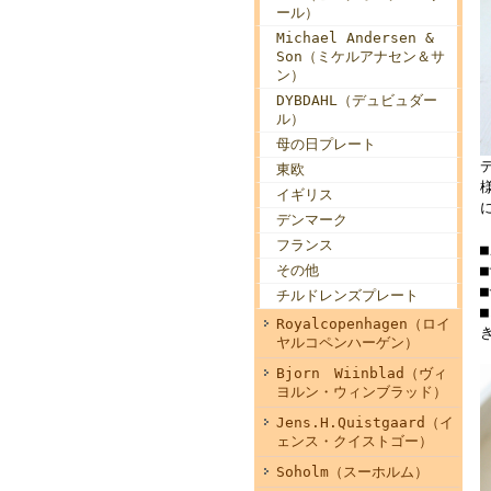
ール）
Michael Andersen &
Son（ミケルアナセン＆サ
ン）
DYBDAHL（デュビュダー
ル）
母の日プレート
東欧
イギリス
デンマーク
フランス
その他
■
チルドレンズプレート
Royalcopenhagen（ロイ
ヤルコペンハーゲン）
Bjorn Wiinblad（ヴィ
ヨルン・ウィンブラッド）
Jens.H.Quistgaard（イ
ェンス・クイストゴー）
Soholm（スーホルム）