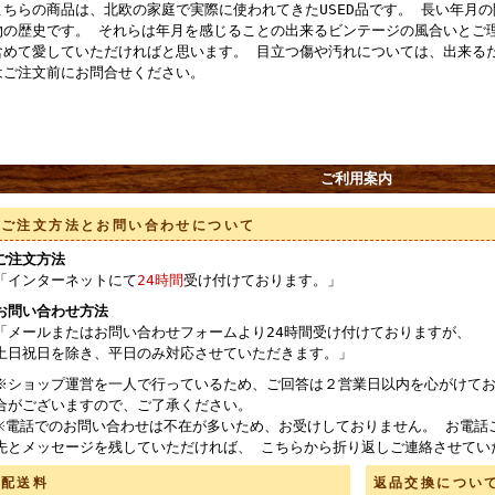
こちらの商品は、北欧の家庭で実際に使われてきたUSED品です。 長い年月
物の歴史です。 それらは年月を感じることの出来るビンテージの風合いとご
含めて愛していただければと思います。 目立つ傷や汚れについては、出来る
はご注文前にお問合せください。
ご利用案内
ご注文方法とお問い合わせについて
ご注文方法
「インターネットにて
24時間
受け付けております。」
お問い合わせ方法
「メールまたはお問い合わせフォームより24時間受け付けておりますが、
土日祝日を除き、平日のみ対応させていただきます。」
※ショップ運営を一人で行っているため、ご回答は２営業日以内を心がけてお
合がございますので、ご了承ください。
※電話でのお問い合わせは不在が多いため、お受けしておりません。 お電話
先とメッセージを残していただければ、 こちらから折り返しご連絡させてい
配送料
返品交換につい