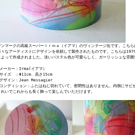
デンマークの高級スーパーＩｒｍａ（イアマ）のヴィンテージ缶です。こちらは、
様々なアーティストにデザインを依頼して製作されたものです。こちらは1979年にデ
によって作成されました。淡いパステル色が可愛らしく、ガーリッシュな雰囲
■メーカー：Irma(イアマ）
■サイズ ：Φ11cm、高さ15cm
デザイン：Jean Messagier
■コンディション：ふたはねじ切れていて、密閉性はありません。内側にサビ
きれいでこれからも長く飾って楽しんでいただけます。