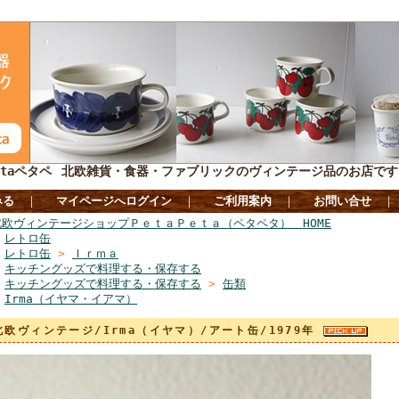
taペタペ
北欧雑貨・食器・ファブリックのヴィンテージ品のお店です
みる
｜
マイページへログイン
｜
ご利用案内
｜
お問い合せ
北欧ヴィンテージショップＰｅｔａＰｅｔａ（ペタペタ） HOME
>
レトロ缶
>
レトロ缶
>
Ｉｒｍａ
>
キッチングッズで料理する・保存する
>
キッチングッズで料理する・保存する
>
缶類
>
Irma（イヤマ・イアマ）
北欧ヴィンテージ/Irma（イヤマ）/アート缶/1979年