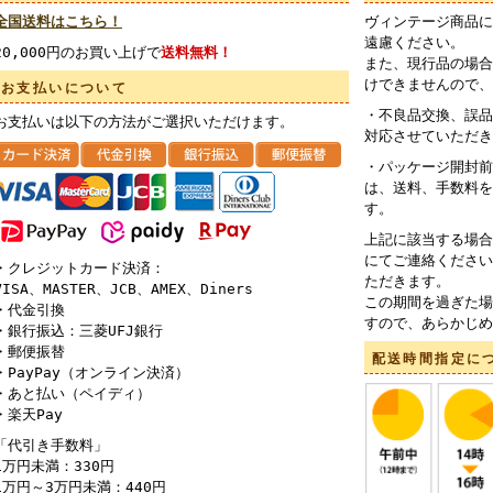
全国送料はこちら！
ヴィンテージ商品に
遠慮ください。
20,000円のお買い上げで
送料無料！
また、現行品の場合
けできませんので、
お支払いについて
・不良品交換、誤品
お支払いは以下の方法がご選択いただけます。
対応させていただき
・パッケージ開封前
は、送料、手数料を
す。
上記に該当する場合
にてご連絡ください
・クレジットカード決済：
ただきます。
VISA、MASTER、JCB、AMEX、Diners
この期間を過ぎた場
・代金引換
すので、あらかじめ
・銀行振込：三菱UFJ銀行
・郵便振替
配送時間指定に
・PayPay（オンライン決済）
・あと払い（ペイディ）
・楽天Pay
「代引き手数料」
1万円未満：330円
1万円～3万円未満：440円