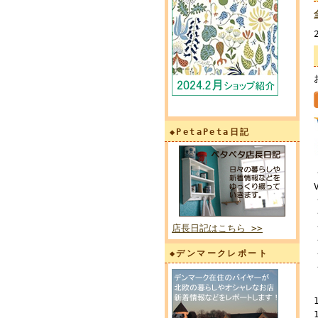
◆PetaPeta日記
店長日記はこちら >>
◆デンマークレポート