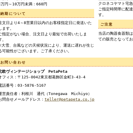
クロネコヤマト宅急
3万円～10万円未満：660円
ご指定時間帯に配達
納期について
す。
注文日より4～8営業日以内のお客様指定日に発送いた
ご注意
します。
当店の陶器食器類は
ご指定がない場合、注文日より最短で出荷いたしま
ての販売となってお
す。
※大雪、台風などの天候状況により、運送に遅れが生じ
る可能性がございます。ご了承ください。
お問い合わせ
北欧ヴィンテージショップ PetaPeta
オフィス：〒125-0042東京都葛飾区金町3-43-4
電話番号：03-5876-5167
運営責任者：利根川 通代（Tonegawa Michiyo）
お問合せメールアドレス：
teller@petapeta.co.jp