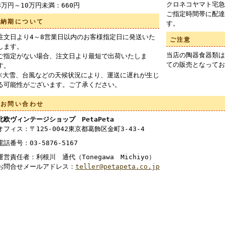
クロネコヤマト宅急
3万円～10万円未満：660円
ご指定時間帯に配達
納期について
す。
注文日より4～8営業日以内のお客様指定日に発送いた
ご注意
します。
当店の陶器食器類は
ご指定がない場合、注文日より最短で出荷いたしま
ての販売となってお
す。
※大雪、台風などの天候状況により、運送に遅れが生じ
る可能性がございます。ご了承ください。
お問い合わせ
北欧ヴィンテージショップ PetaPeta
オフィス：〒125-0042東京都葛飾区金町3-43-4
電話番号：03-5876-5167
運営責任者：利根川 通代（Tonegawa Michiyo）
お問合せメールアドレス：
teller@petapeta.co.jp