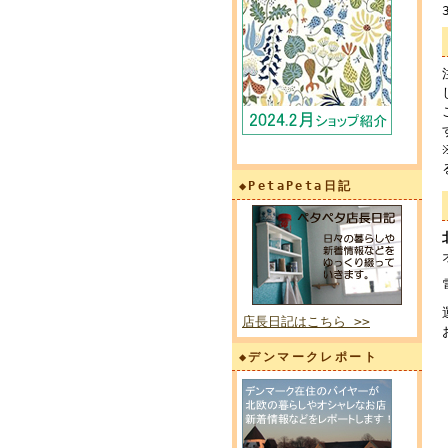
◆PetaPeta日記
店長日記はこちら >>
◆デンマークレポート