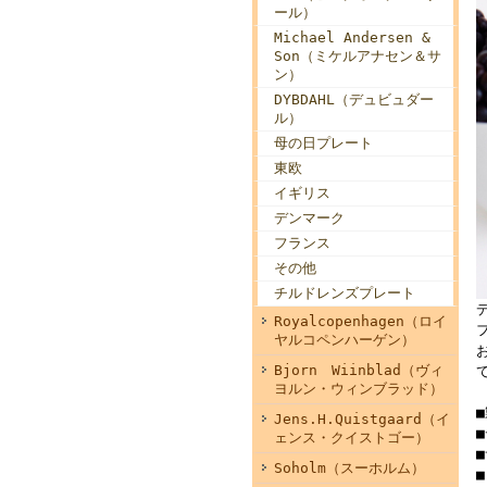
ール）
Michael Andersen &
Son（ミケルアナセン＆サ
ン）
DYBDAHL（デュビュダー
ル）
母の日プレート
東欧
イギリス
デンマーク
フランス
その他
チルドレンズプレート
Royalcopenhagen（ロイ
ヤルコペンハーゲン）
Bjorn Wiinblad（ヴィ
ヨルン・ウィンブラッド）
Jens.H.Quistgaard（イ
■
ェンス・クイストゴー）
Soholm（スーホルム）