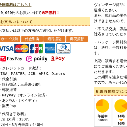
全国送料はこちら！
ヴィンテージ商品に
遠慮ください。
20,000円のお買い上げで
送料無料！
また、現行品の場合
けできませんので、
お支払いについて
・不良品交換、誤品
お支払いは以下の方法がご選択いただけます。
対応させていただき
・パッケージ開封前
は、送料、手数料を
す。
上記に該当する場合
にてご連絡ください
・クレジットカード決済：
ただきます。
VISA、MASTER、JCB、AMEX、Diners
この期間を過ぎた場
・代金引換
すので、あらかじめ
・銀行振込：三菱UFJ銀行
・郵便振替
配送時間指定に
・PayPay（オンライン決済）
・あと払い（ペイディ）
・楽天Pay
「代引き手数料」
1万円未満：330円
1万円～3万円未満：440円