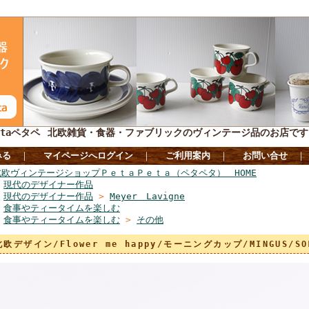
taペタペ
北欧雑貨・食器・ファブリックのヴィンテージ品のお店です
みる
｜
マイページへログイン
｜
ご利用案内
｜
お問い合せ
北欧ヴィンテージショップＰｅｔａＰｅｔａ（ペタペタ） HOME
>
現代のデザイナー作品
>
現代のデザイナー作品
>
Meyer Lavigne
>
食事やティータイムを楽しむ
>
食事やティータイムを楽しむ
>
その他
北欧デザイン/Flower me happy/モーニングカップ/MINGUS/SO