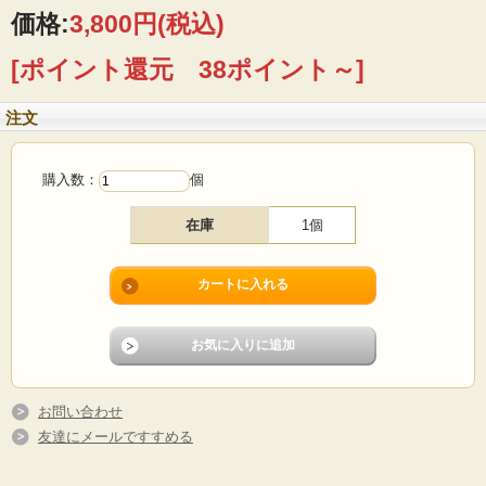
価格:
3,800円
(税込)
[ポイント還元 38ポイント～]
注文
購入数：
個
在庫
1個
デンマーク、Sparkassen SKSのノベルティ貯金箱です。モチーフは鳥の坊や。ク
リっとした瞳と赤い洋服が可愛いですね。フィンランドで作られた貯金箱をデン
マークの銀行がお客様に配ったノベルティですので、コレクションにもおススメ
です。1970年代のノスタルジックな貯金箱です。
■製造国 ：フィンランド
お問い合わせ
■年代 ：1970年代
■サイズ ：横幅9.5cm、高さ15.5cm
友達にメールですすめる
■コンディション：全体的に汚れや色あせなど、ヴィンテージ雑貨らしい雰囲気が
あります。