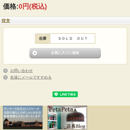
価格:
0円
(税込)
注文
在庫
ＳＯＬＤ ＯＵＴ
お問い合わせ
友達にメールですすめる
スウェーデンのjie gantofta社製の陶器のオブジェです。こちらはスウェーデン人の
女の子が、淡いロングドレスでおしゃれをし、手を前に組んではにかむような姿
が愛らしいです。シンプルなドレスに対比して帽子がリボンやお花でデコレーシ
ョンされています。サマーパーティやウェディングに参加しているのでしょう
か、ほっこりとした作品です。サイズも大きめで存在感があります。
■製造国 ：スウェーデン
■メーカー：jie gantofta社
■サイズ ：底面Φ10cm、高さ32cm
■コンディション：頬に色移りがあります。（画像参照）その他、目立つダメージ
なくよいヴィンテージコンディションです。