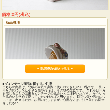
価格:0円(税込)
商品説明
▼ 商品説明の続きを見る ▼
■ヴィンテージ商品に関するご注意
こちらの商品は、北欧の家庭で実際に使われてきたUSED品です。 長い
年月の間に出来た小さな傷や汚れは、その物の歴史です。 それらは年月
を感じることの出来るビンテージの風合いとご理解いただき、 そういっ
た風合いも含めて愛していただければと思います。 目立つ傷や汚れにつ
いては、出来るだけご説明いたしますがご心配な方はご注文前にお問合
せください。