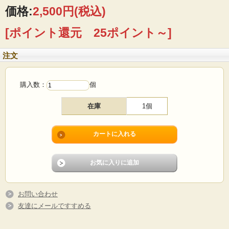
価格:
2,500円
(税込)
■製造国 ：デンマーク
■サイズ ：Φ5cm、高さ6cm
[ポイント還元 25ポイント～]
■コンディション：目立つダメージなく、よいヴィンテージコンディションです。
注文
購入数：
個
在庫
1個
お問い合わせ
友達にメールですすめる