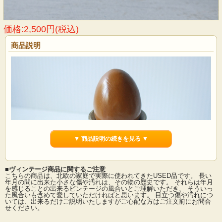
価格:2,500円(税込)
商品説明
▼ 商品説明の続きを見る ▼
■ヴィンテージ商品に関するご注意
こちらの商品は、北欧の家庭で実際に使われてきたUSED品です。 長い
年月の間に出来た小さな傷や汚れは、その物の歴史です。 それらは年月
を感じることの出来るビンテージの風合いとご理解いただき、 そういっ
た風合いも含めて愛していただければと思います。 目立つ傷や汚れにつ
デンマークで見つけたミニカップ/ベースです。こちらはデンマークの小さな工房
いては、出来るだけご説明いたしますがご心配な方はご注文前にお問合
で製作された作品でブラウンを基調としたマーブルなモチーフが幻想的で素敵で
せください。
す。一輪挿し、オブジェとして、ミニカップやエッグスタンドなどなどアイデア
次第でお楽しみください。