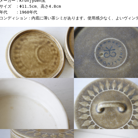
メーカー：Kronjyden窯
サイズ ：Φ11.5cm、高さ4.8cm
■年代 ：1960年代
■コンディション：内底に薄い茶シミがあります。使用感少なく、よいヴィン