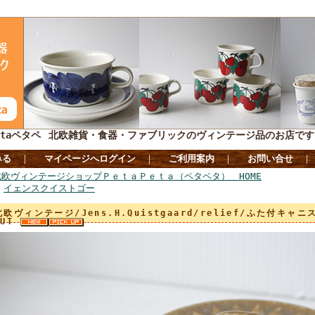
taペタペ
北欧雑貨・食器・ファブリックのヴィンテージ品のお店です
みる
｜
マイページへログイン
｜
ご利用案内
｜
お問い合せ
北欧ヴィンテージショップＰｅｔａＰｅｔａ（ペタペタ） HOME
>
イェンスクイストゴー
北欧ヴィンテージ/Jens.H.Quistgaard/relief/ふた付キャニスタ
OUT