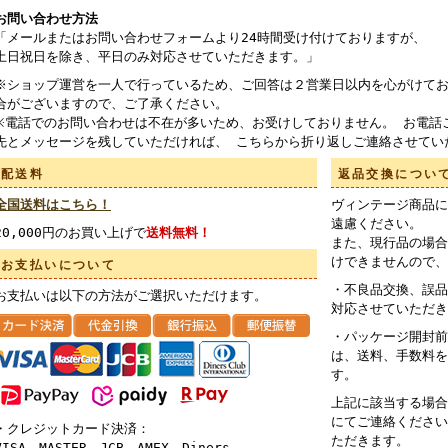
お問い合わせ方法
「メールまたはお問い合わせフォームより24時間受け付けておりますが、
土日祝日を除き、平日のみ対応させていただきます。」
※ショップ運営を一人で行っているため、ご回答は２営業日以内を心がけてお
合がございますので、ご了承ください。
※電話でのお問い合わせは不在が多いため、お受けしておりません。 お電話
先とメッセージを残していただければ、 こちらから折り返しご連絡させてい
配送料
返品交換につい
全国送料はこちら！
ヴィンテージ商品に
遠慮ください。
20,000円のお買い上げで
送料無料！
また、現行品の場合
けできませんので、
お支払いについて
・不良品交換、誤品
お支払いは以下の方法がご選択いただけます。
対応させていただき
・パッケージ開封前
は、送料、手数料を
す。
上記に該当する場合
にてご連絡ください
・クレジットカード決済：
ただきます。
VISA、MASTER、JCB、AMEX、Diners