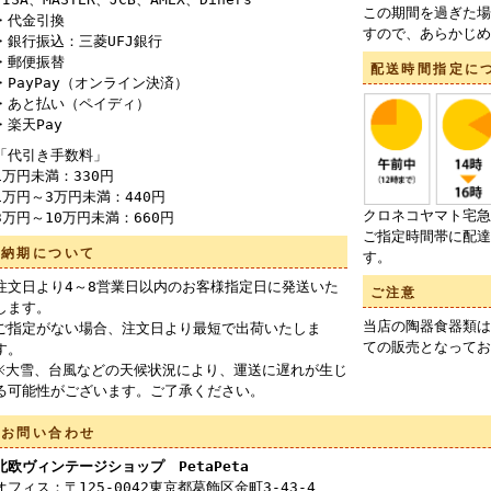
この期間を過ぎた場
・代金引換
すので、あらかじめ
・銀行振込：三菱UFJ銀行
・郵便振替
配送時間指定に
・PayPay（オンライン決済）
・あと払い（ペイディ）
・楽天Pay
「代引き手数料」
1万円未満：330円
1万円～3万円未満：440円
クロネコヤマト宅急
3万円～10万円未満：660円
ご指定時間帯に配達
納期について
す。
注文日より4～8営業日以内のお客様指定日に発送いた
ご注意
します。
当店の陶器食器類は
ご指定がない場合、注文日より最短で出荷いたしま
ての販売となってお
す。
※大雪、台風などの天候状況により、運送に遅れが生じ
る可能性がございます。ご了承ください。
お問い合わせ
北欧ヴィンテージショップ PetaPeta
オフィス：〒125-0042東京都葛飾区金町3-43-4