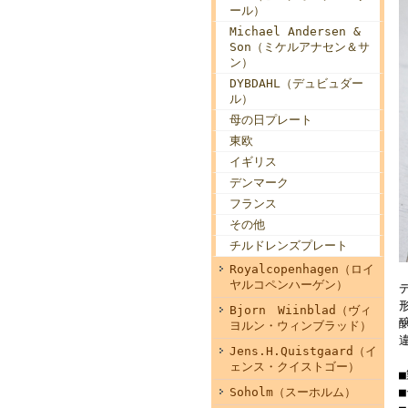
ール）
Michael Andersen &
Son（ミケルアナセン＆サ
ン）
DYBDAHL（デュビュダー
ル）
母の日プレート
東欧
イギリス
デンマーク
フランス
その他
チルドレンズプレート
Royalcopenhagen（ロイ
ヤルコペンハーゲン）
Bjorn Wiinblad（ヴィ
ヨルン・ウィンブラッド）
Jens.H.Quistgaard（イ
ェンス・クイストゴー）
Soholm（スーホルム）