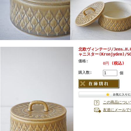
北欧ヴィンテージ/Jens.H.Qu
ャニスター(Kronjyden)/SO
価格:
(税込)
0円
購入数:
個
この商品につい
友達にメールで