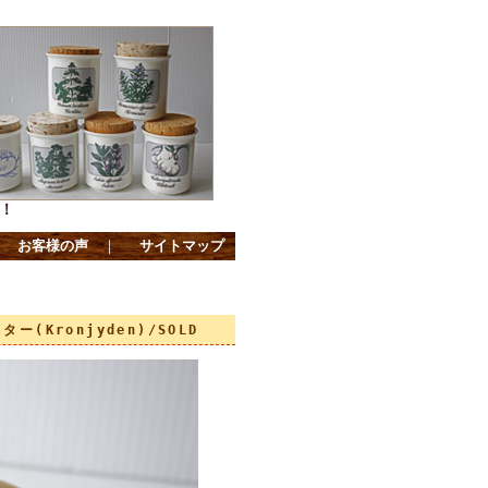
！
｜
お客様の声
｜
サイトマップ
ー(Kronjyden)/SOLD