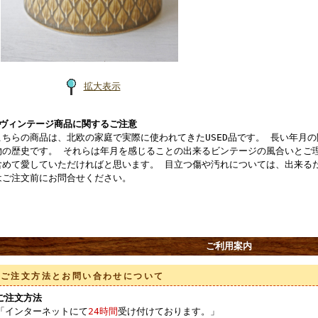
拡大表示
■ヴィンテージ商品に関するご注意
こちらの商品は、北欧の家庭で実際に使われてきたUSED品です。 長い年月
物の歴史です。 それらは年月を感じることの出来るビンテージの風合いとご
含めて愛していただければと思います。 目立つ傷や汚れについては、出来る
はご注文前にお問合せください。
ご利用案内
ご注文方法とお問い合わせについて
ご注文方法
「インターネットにて
24時間
受け付けております。」