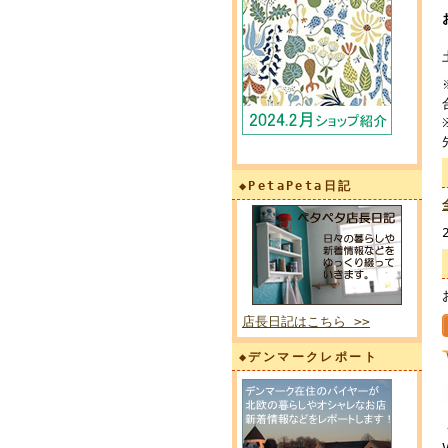
◆PetaPeta日記
店長日記はこちら >>
◆デンマークレポート