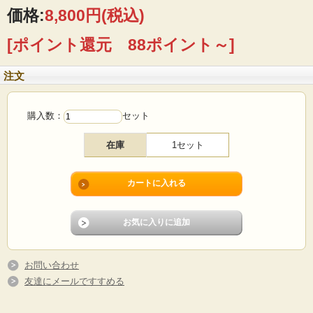
価格:
8,800円
(税込)
※レリーフシリーズは、当時人気を博したため3社に渡って製造されました。その
ため、時代によって刻印が違っております。初期のものはシール対応だったため
[ポイント還元 88ポイント～]
経年によって剥がれています。
■製造国 ：デンマーク
注文
■デザイン：Jens.H.Quistgaard（イェンス・クイストゴー）
■メーカー：Kronjyden
■サイズ ：カップΦ6.5cm、高さ8cm、ソーサーΦ15cm
■コンディション：内底に釉薬の下に砂の巻き込み、スプーン跡などがあります。
購入数：
セット
砂は透明な釉薬の下になりますので、ご使用に差し支えません。その他、目立つ
ダメージなく、よいヴィンテージコンディションです。
在庫
1セット
お問い合わせ
友達にメールですすめる