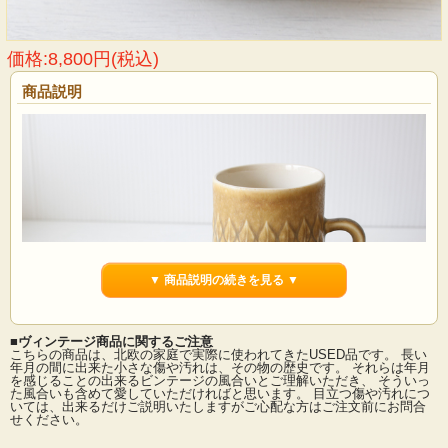
価格:8,800円(税込)
商品説明
▼ 商品説明の続きを見る ▼
■ヴィンテージ商品に関するご注意
こちらの商品は、北欧の家庭で実際に使われてきたUSED品です。 長い
年月の間に出来た小さな傷や汚れは、その物の歴史です。 それらは年月
を感じることの出来るビンテージの風合いとご理解いただき、 そういっ
た風合いも含めて愛していただければと思います。 目立つ傷や汚れにつ
デンマーク、イェンス・クイストゴー（Jens.H.Quistgaard）デザインreliefシリー
いては、出来るだけご説明いたしますがご心配な方はご注文前にお問合
ズのカップ＆ソーサーです。葉っぱの形をモチーフにした絵柄が素敵なシリーズ
せください。
です。マットな釉薬を使用しているため、落ち着いた雰囲気を醸しだしていま
す。