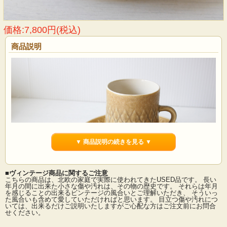
価格:7,800円(税込)
商品説明
▼ 商品説明の続きを見る ▼
■ヴィンテージ商品に関するご注意
こちらの商品は、北欧の家庭で実際に使われてきたUSED品です。 長い
年月の間に出来た小さな傷や汚れは、その物の歴史です。 それらは年月
を感じることの出来るビンテージの風合いとご理解いただき、 そういっ
た風合いも含めて愛していただければと思います。 目立つ傷や汚れにつ
デンマーク、イェンス・クイストゴー（Jens.H.Quistgaard）デザインreliefシリー
いては、出来るだけご説明いたしますがご心配な方はご注文前にお問合
ズのカップ＆ソーサーです。葉っぱの形をモチーフにした絵柄が素敵なシリーズ
せください。
です。マットな釉薬を使用しているため、落ち着いた雰囲気を醸しだしていま
す。