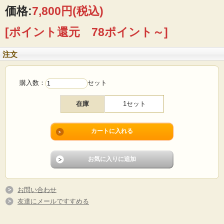
価格:
7,800円
(税込)
※レリーフシリーズは、当時人気を博したため3社に渡って製造されました。その
ため、時代によって刻印が違っております。初期のものはシール対応だったため
[ポイント還元 78ポイント～]
経年によって剥がれています。
■製造国 ：デンマーク
注文
■デザイン：Jens.H.Quistgaard（イェンス・クイストゴー）
■メーカー：Kronjyden
■サイズ ：カップΦ6.5cm、高さ8cm、ソーサーΦ15cm
■コンディション：内底に釉薬の下に砂の巻き込み、スプーン跡などがあります。
購入数：
セット
砂は透明な釉薬の下になりますので、ご使用に差し支えません。カップ外底に微
細なチップがあります。その他、目立つダメージなく、よいヴィンテージコンデ
ィションです。
在庫
1セット
お問い合わせ
友達にメールですすめる