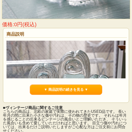
価格:0円(税込)
商品説明
▼ 商品説明の続きを見る ▼
■ヴィンテージ商品に関するご注意
こちらの商品は、北欧の家庭で実際に使われてきたUSED品です。 長い
年月の間に出来た小さな傷や汚れは、その物の歴史です。 それらは年月
を感じることの出来るビンテージの風合いとご理解いただき、 そういっ
た風合いも含めて愛していただければと思います。 目立つ傷や汚れにつ
スウェーデン、BERGDALA のヴィンテージガラスのオブジェです。森の妖精トロ
いては、出来るだけご説明いたしますがご心配な方はご注文前にお問合
ルがモチーフになっているそうです。まん丸の目と丸い大きな鼻。２頭身の体型
せください。