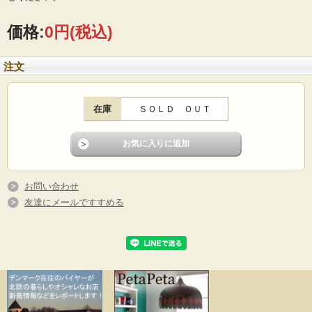
が愛嬌たっぷりです。トロルのオブジェlは顔立ちがそれぞれ違いますので、どう
ぞお気に入りを見つけてください。
価格:
0円
(税込)
■製造国 ：スウェーデン
■メーカー：BERGDALA
■サイズ ：横幅8.5cm、高さ10cm
注文
■コンディション：目立つダメージなくよいヴィンテージコンディションです。
在庫
ＳＯＬＤ ＯＵＴ
お問い合わせ
友達にメールですすめる