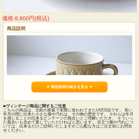
価格:8,800円(税込)
商品説明
▼ 商品説明の続きを見る ▼
■ヴィンテージ商品に関するご注意
こちらの商品は、北欧の家庭で実際に使われてきたUSED品です。 長い
年月の間に出来た小さな傷や汚れは、その物の歴史です。 それらは年月
を感じることの出来るビンテージの風合いとご理解いただき、 そういっ
た風合いも含めて愛していただければと思います。 目立つ傷や汚れにつ
デンマーク、イェンス・クイストゴー（Jens.H.Quistgaard）デザインreliefシリー
いては、出来るだけご説明いたしますがご心配な方はご注文前にお問合
ズのカップ＆ソーサーです。葉っぱの形をモチーフにした絵柄が素敵なシリーズ
せください。
です。マットな釉薬を使用しているため、落ち着いた雰囲気を醸しだしていま
す。