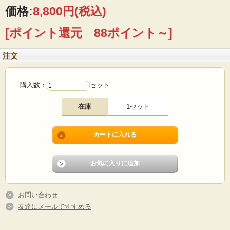
価格:
8,800円
(税込)
※レリーフシリーズは、当時人気を博したため3社に渡って製造されました。その
ため、時代によって刻印が違っております。初期のものはシール対応だったため
[ポイント還元 88ポイント～]
経年によって剥がれています。
■製造国 ：デンマーク
注文
■デザイン：Jens.H.Quistgaard（イェンス・クイストゴー）
■メーカー：Kronjyden
■サイズ ：カップΦ7.5cm、高さ5cm、ソーサーΦ15cm
■コンディション：小キズや擦れはありますが、目立つダメージなくよいヴィンテ
購入数：
セット
ージコンディションです。
在庫
1セット
お問い合わせ
友達にメールですすめる