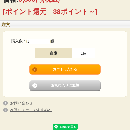
[ポイント還元 38ポイント～]
注文
購入数：
個
在庫
1個
デンマークで見つけたヴィンテージの花瓶です。こちらはユニークな白鳥モチー
フ、羽の部分にサクランボやブドウなどノスタルジックなタッチのフルーツがデ
ザインされています。壁掛けのタイプですので、花瓶と言うよりはオブジェ、躍
動感のある陶板のようなユニークなフォルムです。お花を活けて壁に飾り、更に
ヴィンテージの額の枠などで一緒に飾るなどすると、立体的な絵画のように楽し
んで頂けそうです。
お問い合わせ
■製造国 ：デンマーク
友達にメールですすめる
■サイズ ：横幅13cm、高さ19cm
■コンディション：小キズや擦れはありますが、目立つダメージなくよいヴィンテ
ージコンディションです。