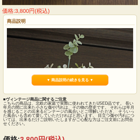
価格:3,800円(税込)
商品説明
▼ 商品説明の続きを見る ▼
■ヴィンテージ商品に関するご注意
こちらの商品は、北欧の家庭で実際に使われてきたUSED品です。 長い
年月の間に出来た小さな傷や汚れは、その物の歴史です。 それらは年月
を感じることの出来るビンテージの風合いとご理解いただき、 そういっ
た風合いも含めて愛していただければと思います。 目立つ傷や汚れにつ
いては、出来るだけご説明いたしますがご心配な方はご注文前にお問合
せください。
価格:
3,800円
(税込)