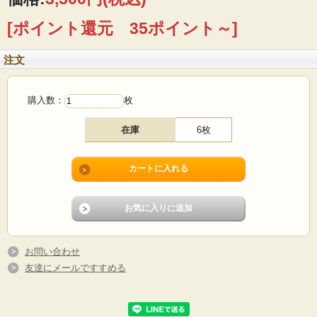
可憐なお花です。1940年代に製作されていますので今の時代にない、ノスタルジ
ックなオールド感が味わってもらえそうです。
[ポイント還元 35ポイント～]
■製造国 ：デンマーク
■メーカー：Royal Copenhagen
注文
■製造年 ：1945年
■サイズ ：Φ24.5cm、高さ3.5cm
■コンディション：金彩が所々、擦れて消えています。お料理やスープを入れれば
見えないので、ご使用に際して問題はないかと思います。時代を感じさせるヴィ
購入数：
枚
ンテージ食器の味わいをお楽しみください。
在庫
6枚
お問い合わせ
友達にメールですすめる