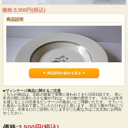
価格:3,500円(税込)
商品説明
▼ 商品説明の続きを見る ▼
■ヴィンテージ商品に関するご注意
こちらの商品は、北欧の家庭で実際に使われてきたUSED品です。 長い
年月の間に出来た小さな傷や汚れは、その物の歴史です。 それらは年月
を感じることの出来るビンテージの風合いとご理解いただき、 そういっ
た風合いも含めて愛していただければと思います。 目立つ傷や汚れにつ
デンマーク、Royal Copenhagenの深皿です。地色はアイボリーで、金彩、アクセ
いては、出来るだけご説明いたしますがご心配な方はご注文前にお問合
ントにモスグリーンのラインが入ったクラシックな雰囲気です。具沢山のスープ
せください。
やメイン料理などにお使いいただけるプレートです。リム部分が大きめですの
で、デザインボウルとしてテーブルの上に果物などを盛り付けて飾るのにもぴっ
たりです。Quaking grassは日本では小判草と言う名でふんわり、ふっくらとした
価格:
3,500円
(税込)