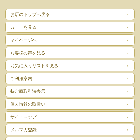
■製造国 ：デンマーク
お店のトップへ戻る
■サイズ ：本体の壁に接している土台横幅Φ10.5cm、奥行き15cm、ガラスカバ
ーΦ13cm
■コンディション：小キズ、擦れなどありますが、目立つダメージなくよいヴィン
カートを見る
テージコンディションです。ヴィンテージ雑貨をご理解の上、ご注文下さいま
せ。
マイページへ
お客様の声を見る
お気に入りリストを見る
ご利用案内
特定商取引法表示
個人情報の取扱い
サイトマップ
メルマガ登録