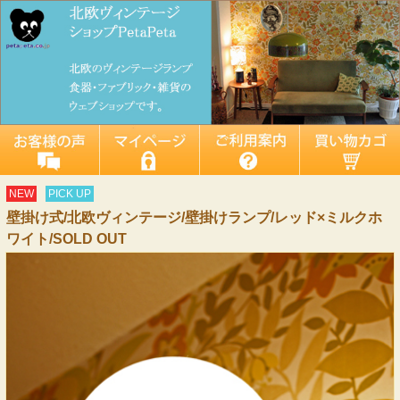
NEW
PICK UP
壁掛け式/北欧ヴィンテージ/壁掛けランプ/レッド×ミルクホ
ワイト/SOLD OUT