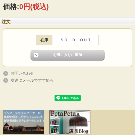
価格:
0円
(税込)
注文
在庫
ＳＯＬＤ ＯＵＴ
お問い合わせ
友達にメールですすめる
デンマーク製、壁掛け式のヴィンテージランプです。こちらは土台はプラスティ
ック、ランプはまん丸のミルクガラス製のレトロ感溢れる可愛らしいランプで
す。ほっこりとした灯りのおすすめのランプです！コンセントに差し込んで手軽
にお使いいただけます。コード途中にスイッチがあります。
電気器具は、日本仕様に電器メーカーに依頼して取り付けていますのですぐにお
使いいただけます。
※動作確認済みですが、ご使用にあたってはご自身の責任の下お使いくださいま
せ。E17のクリプトン球を使用します。サービスで1個お付けします。