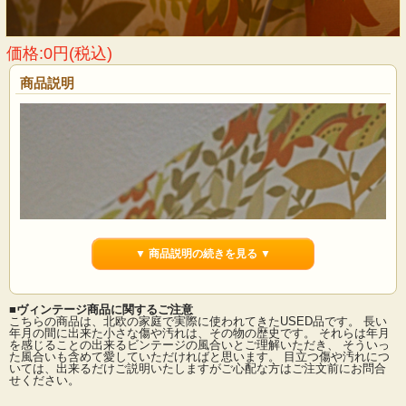
価格:0円(税込)
商品説明
▼ 商品説明の続きを見る ▼
■ヴィンテージ商品に関するご注意
こちらの商品は、北欧の家庭で実際に使われてきたUSED品です。 長い
年月の間に出来た小さな傷や汚れは、その物の歴史です。 それらは年月
を感じることの出来るビンテージの風合いとご理解いただき、 そういっ
た風合いも含めて愛していただければと思います。 目立つ傷や汚れにつ
いては、出来るだけご説明いたしますがご心配な方はご注文前にお問合
せください。