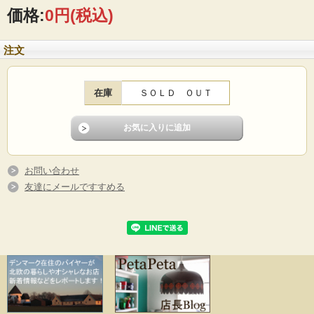
価格:
0円
(税込)
注文
在庫
ＳＯＬＤ ＯＵＴ
お問い合わせ
友達にメールですすめる
フィンランド、Riihimaen社の密閉ができる蓋付きの保存ボトルです。1910年創業
のリヒマエン社は、主に家庭用のボトルやケースを製造していたガラスメーカー
です。中でもこちらの保存容器は、開閉の仕組みにもデザイン性が感じられ、キ
ッチンに飾っておきたくなります。底にはリヒマエン社のトレードマークのオオ
ヤマネコがデザインされています。100デシリットルごとにメモリがついているの
で、オリーブオイルやミルクを保存するのはとても便利かもしれません。ピクル
スやフルーツのシロップ、塩レモンなどを作ってみてはいかがでしょうか。
■製造国 ：フィンランド
■メーカー：Riihimaen lasi社
■デザイン：Ole Palsby