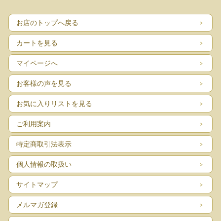
■サイズ ：Φ6.7cm、高さ21cm（ふたのつまみ上部まで）高さ19cm（本体口ま
で）
お店のトップへ戻る
■コンディション：ゴムパッキンの経年変色、ふたのつまみ部分の擦れなどありま
す。全体としては目立つダメージなくよいヴィンテージコンディションです。
カートを見る
マイページへ
お客様の声を見る
お気に入りリストを見る
ご利用案内
特定商取引法表示
個人情報の取扱い
サイトマップ
メルマガ登録