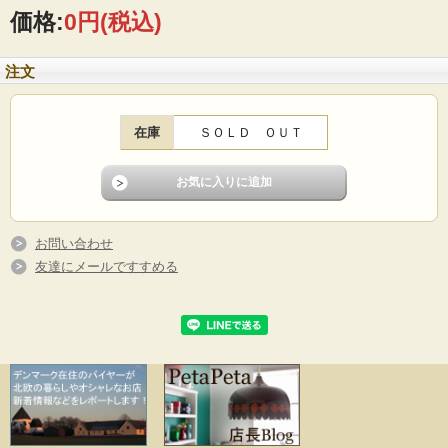
価格:
0円
(税込)
注文
在庫
ＳＯＬＤ ＯＵＴ
お問い合わせ
友達にメールですすめる
デンマーク、Michael Andersen & Son社の花瓶です。古代壁画のようなシカと植物
がデザインされています。オブジェとして飾っても存在感があります。
※陶芸家であったMichel Andersen（ミケル・アナセン）は、1890年にデンマーク
の小さなボーンホルム島の窯を買い取り創業した数々の素晴らしい作品を残して
きた名窯です。逆三角形にニシンが3匹配された可愛らしいファクトリーマークを
使っています。
■製造国 ：デンマーク
■メーカー：Michael Andersen（ミケル・アナセン）
■サイズ ：口部分Φ6.2cm、本体Φ11cm、高さ15cm
■コンディション：目立つダメージなくよいヴィンテージコンディションです。