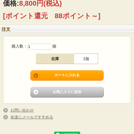
■製造国 ：フィンランド
価格:
8,800円
(税込)
■メーカー：ARABIA
■フォルムデザイン ：Ulla Procope
[ポイント還元 88ポイント～]
■デコレートデザイン：Raija Uoshikkinen
■製造年代：1975年～1981年
■サイズ ：Φ10cm、高さ10.5cm
注文
■コンディション：使用感少なく、よいヴィンテージコンディションです。
購入数：
個
在庫
1個
お問い合わせ
友達にメールですすめる