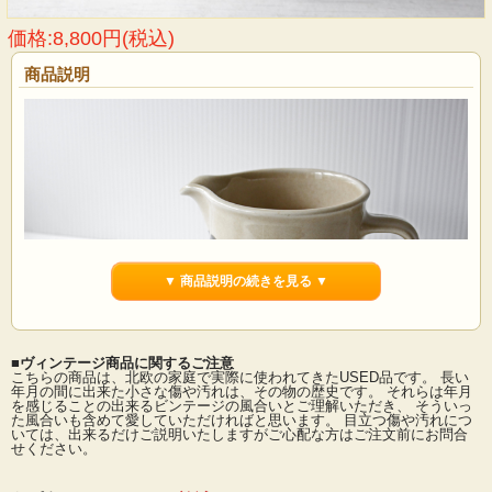
価格:8,800円(税込)
商品説明
▼ 商品説明の続きを見る ▼
■ヴィンテージ商品に関するご注意
こちらの商品は、北欧の家庭で実際に使われてきたUSED品です。 長い
年月の間に出来た小さな傷や汚れは、その物の歴史です。 それらは年月
を感じることの出来るビンテージの風合いとご理解いただき、 そういっ
フィンランド、ARABIAの人気デザイナー、Ulla Procope（ウラ・プロコッペ）フ
た風合いも含めて愛していただければと思います。 目立つ傷や汚れにつ
ォルムデザイン、Raija Uoshikkinen（ライヤ・ウォシッキネン）デコレートデザ
いては、出来るだけご説明いたしますがご心配な方はご注文前にお問合
インのRuijaシリーズのピッチャーです。ハンドペイントでシックなお花が描かれ
せください。
ています。どっしりとした安定感のあるフォルムで多様にお使い頂けそうです。