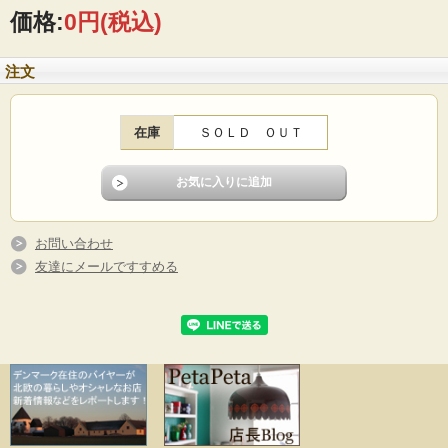
フォルムが魅力です。
価格:
0円
(税込)
■製造国 ：デンマーク
■メーカー：Soholm（スーホルム）
注文
■サイズ ：Φ17.5cm
■コンディション：使用感少なめのよいヴィンテージコンディションです。
在庫
ＳＯＬＤ ＯＵＴ
お問い合わせ
友達にメールですすめる