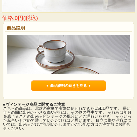
価格:0円(税込)
商品説明
▼ 商品説明の続きを見る ▼
■ヴィンテージ商品に関するご注意
こちらの商品は、北欧の家庭で実際に使われてきたUSED品です。 長い
年月の間に出来た小さな傷や汚れは、その物の歴史です。 それらは年月
を感じることの出来るビンテージの風合いとご理解いただき、 そういっ
た風合いも含めて愛していただければと思います。 目立つ傷や汚れにつ
デンマークの小さな島（ボーンホルム島）に1835年から1996年まで存在した陶器
いては、出来るだけご説明いたしますがご心配な方はご注文前にお問合
メーカーSoholm（スーホルム）のケーキプレートです。ぽってりとした厚みのあ
せください。
るフォルム、ブラウンの素地に薄く乳白色の釉薬がかけられています。柔らかな
雰囲気の中にブラウンがアクセントになっています。縁が立ち上がった個性的な