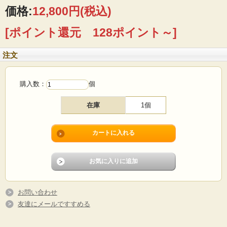
■製造国 ：デンマーク
価格:
12,800円
(税込)
■メーカー：Royal Copenhagen
■デザイン：Nils Thorsson（ニルス・トーソン）
[ポイント還元 128ポイント～]
■サイズ ：17×17cm、高さ3cm
■コンディション：小キズや擦れはありますが、目立つダメージなくよいヴィンテ
ージコンディションです。
注文
購入数：
個
在庫
1個
お問い合わせ
友達にメールですすめる