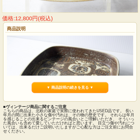
価格:12,800円(税込)
商品説明
▼ 商品説明の続きを見る ▼
■ヴィンテージ商品に関するご注意
こちらの商品は、北欧の家庭で実際に使われてきたUSED品です。 長い
年月の間に出来た小さな傷や汚れは、その物の歴史です。 それらは年月
を感じることの出来るビンテージの風合いとご理解いただき、 そういっ
た風合いも含めて愛していただければと思います。 目立つ傷や汚れにつ
デンマーク、Royal Copenhagen（ロイヤルコペンハーゲン）のバッカシリーズの
いては、出来るだけご説明いたしますがご心配な方はご注文前にお問合
角皿です。こちらは、Nils Thorsson（ニルス・トーソン）デザインで、ダークブ
せください。
ラウンを基調としたシックな配色にアクセントにブルーが使われています。