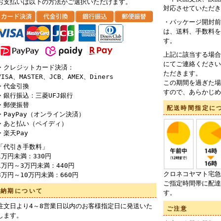
お支払いは以下の方法がご選択いただけます。
対応させていただき
・パッケージ開封前
は、送料、手数料を
す。
上記に該当する場合
にてご連絡ください
・クレジットカード決済：
ただきます。
VISA、MASTER、JCB、AMEX、Diners
この期間を過ぎた場
・代金引換
すので、あらかじめ
・銀行振込：三菱UFJ銀行
・郵便振替
配送時間指定に
・PayPay（オンライン決済）
・あと払い（ペイディ）
・楽天Pay
「代引き手数料」
1万円未満：330円
1万円～3万円未満：440円
クロネコヤマト宅急
3万円～10万円未満：660円
ご指定時間帯に配達
納期について
す。
注文日より4～8営業日以内のお客様指定日に発送いた
ご注意
します。