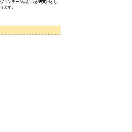
ヴィンテージ品につき
観賞用
とし
ります。