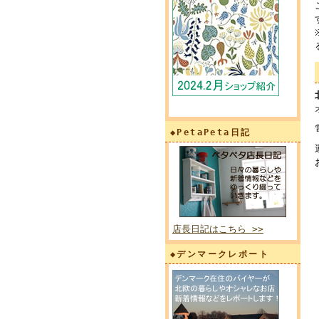
◆PetaPeta日記
店長日記はこちら >>
◆デンマークレポート