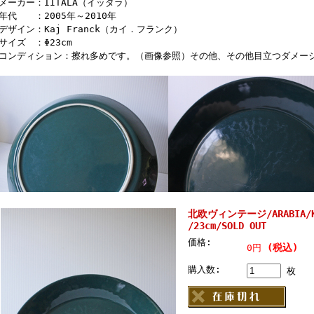
■メーカー：IITALA（イッタラ）
■年代 ：2005年～2010年
■デザイン：Kaj Franck（カイ．フランク）
■サイズ ：Φ23cm
■コンディション：擦れ多めです。（画像参照）その他、その他目立つダメー
北欧ヴィンテージ/ARABIA/Ka
/23cm/SOLD OUT
価格:
(税込)
0円
購入数:
枚