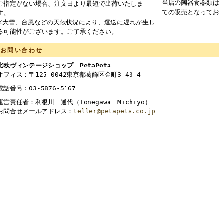
当店の陶器食器類は
ご指定がない場合、注文日より最短で出荷いたしま
ての販売となってお
す。
※大雪、台風などの天候状況により、運送に遅れが生じ
る可能性がございます。ご了承ください。
お問い合わせ
北欧ヴィンテージショップ PetaPeta
オフィス：〒125-0042東京都葛飾区金町3-43-4
電話番号：03-5876-5167
運営責任者：利根川 通代（Tonegawa Michiyo）
お問合せメールアドレス：
teller@petapeta.co.jp