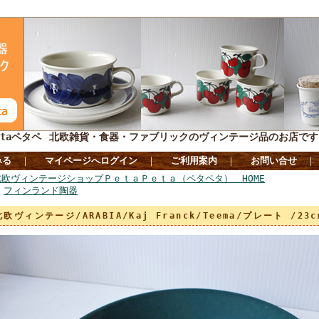
taペタペ
北欧雑貨・食器・ファブリックのヴィンテージ品のお店です
みる
｜
マイページへログイン
｜
ご利用案内
｜
お問い合せ
北欧ヴィンテージショップＰｅｔａＰｅｔａ（ペタペタ） HOME
>
フィンランド陶器
北欧ヴィンテージ/ARABIA/Kaj Franck/Teema/プレート /23c