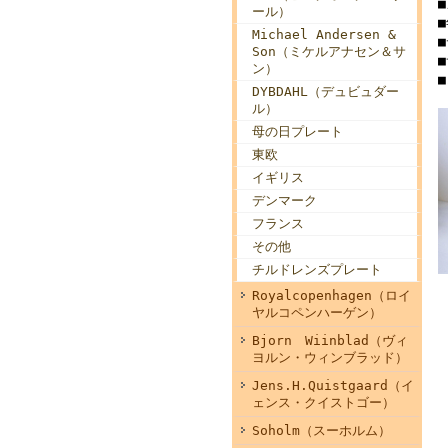
ール）
Michael Andersen &
Son（ミケルアナセン＆サ
ン）
DYBDAHL（デュビュダー
ル）
母の日プレート
東欧
イギリス
デンマーク
フランス
その他
チルドレンズプレート
Royalcopenhagen（ロイ
ヤルコペンハーゲン）
Bjorn Wiinblad（ヴィ
ヨルン・ウィンブラッド）
Jens.H.Quistgaard（イ
ェンス・クイストゴー）
Soholm（スーホルム）