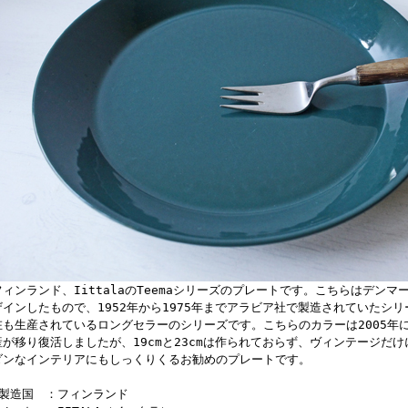
フィンランド、IittalaのTeemaシリーズのプレートです。こちらはデンマーク
ザインしたもので、1952年から1975年までアラビア社で製造されていたシリー
在も生産されているロングセラーのシリーズです。こちらのカラーは2005年
産が移り復活しましたが、19cmと23cmは作られておらず、ヴィンテージだ
ダンなインテリアにもしっくりくるお勧めのプレートです。
■製造国 ：フィンランド