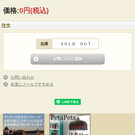
生産が移り復活しましたが、19cmと23cmは作られておらず、ヴィンテージだけ
になります。こちらのプレートはモダンなインテリアにもしっくりくるお勧めの
価格:
0円
(税込)
プレートです。
■製造国 ：フィンランド
注文
■メーカー：IITALA（イッタラ）
■年代 ：2005年～2010年
■デザイン：Kaj Franck（カイ．フランク）
■サイズ ：Φ19cm
在庫
ＳＯＬＤ ＯＵＴ
■コンディション：カトラリーキズは少なめで。よいヴィンテージコンディション
です。
お問い合わせ
友達にメールですすめる