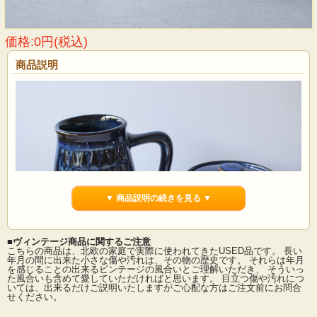
価格:0円(税込)
商品説明
▼ 商品説明の続きを見る ▼
■ヴィンテージ商品に関するご注意
こちらの商品は、北欧の家庭で実際に使われてきたUSED品です。 長い
年月の間に出来た小さな傷や汚れは、その物の歴史です。 それらは年月
を感じることの出来るビンテージの風合いとご理解いただき、 そういっ
た風合いも含めて愛していただければと思います。 目立つ傷や汚れにつ
デンマークの小さな島（ボーホルム島）に1835年から1996年まで存在した陶器メ
いては、出来るだけご説明いたしますがご心配な方はご注文前にお問合
ーカーSoholm（スーホルム）の青のシュガーポットです。ぽってりとした厚みの
せください。
あるフォルム、深いマリンブルーにブラウンが浮かび上がってとても美しいで
す。