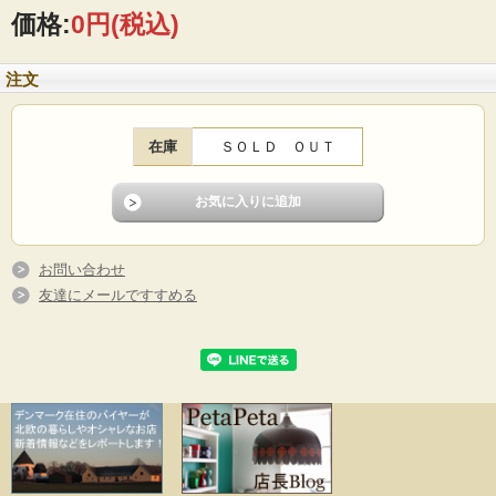
価格:
0円
(税込)
■製造国 ：デンマーク
■メーカー：Soholm（スーホルム）
■サイズ ：Φ10cm、高さ7.5cm
注文
■コンディション：小キズや擦れはありますが、目立つダメージなくよいヴィンテ
ージコンディションです。
在庫
ＳＯＬＤ ＯＵＴ
お問い合わせ
友達にメールですすめる