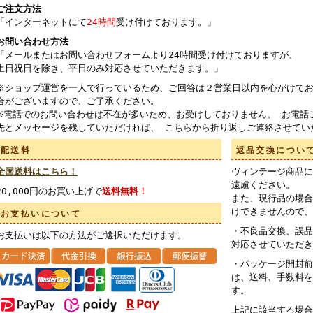
ご注文方法
「インターネットにて
24時間
受け付けております。」
お問い合わせ方法
「メールまたはお問い合わせフォームより24時間受け付けておりますが、
土日祝日を除き、平日のみ対応させていただきます。」
※ショップ運営を一人で行っているため、ご回答は２営業日以内を心がけてお
合がございますので、ご了承ください。
※電話でのお問い合わせは不在が多いため、お受けしておりません。 お電話
先とメッセージを残していただければ、 こちらから折り返しご連絡させてい
配送料
返品交換につい
全国送料はこちら！
ヴィンテージ商品に
遠慮ください。
20,000円のお買い上げで
送料無料！
また、現行品の場合
けできませんので、
お支払いについて
・不良品交換、誤品
お支払いは以下の方法がご選択いただけます。
対応させていただき
・パッケージ開封前
は、送料、手数料を
す。
上記に該当する場合