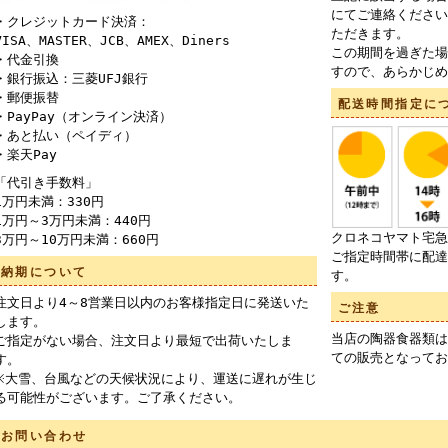
にてご連絡ください
・クレジットカード決済：
ただきます。
VISA、MASTER、JCB、AMEX、Diners
この期間を過ぎた場
・代金引換
すので、あらかじめ
・銀行振込：三菱UFJ銀行
・郵便振替
配送時間指定に
・PayPay（オンライン決済）
・あと払い（ペイディ）
・楽天Pay
「代引き手数料」
1万円未満：330円
1万円～3万円未満：440円
クロネコヤマト宅急
3万円～10万円未満：660円
ご指定時間帯に配達
納期について
す。
注文日より4～8営業日以内のお客様指定日に発送いた
ご注意
します。
当店の陶器食器類は
ご指定がない場合、注文日より最短で出荷いたしま
ての販売となってお
す。
※大雪、台風などの天候状況により、運送に遅れが生じ
る可能性がございます。ご了承ください。
お問い合わせ