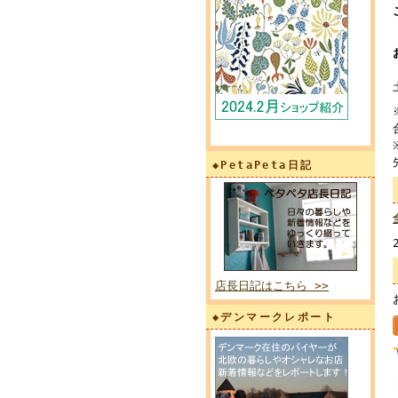
◆PetaPeta日記
店長日記はこちら >>
◆デンマークレポート