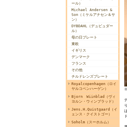
ール）
Michael Andersen &
Son（ミケルアナセン＆サ
ン）
DYBDAHL（デュビュダー
ル）
母の日プレート
東欧
イギリス
デンマーク
フランス
その他
チルドレンズプレート
Royalcopenhagen（ロイ
ヤルコペンハーゲン）
Bjorn Wiinblad（ヴィ
ヨルン・ウィンブラッド）
Jens.H.Quistgaard（イ
ェンス・クイストゴー）
Soholm（スーホルム）