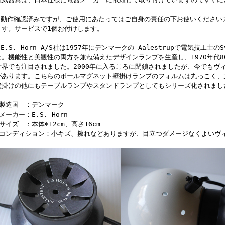
※動作確認済みですが、ご使用にあたってはご自身の責任の下お使いくださいま
ます。サービスで1個お付けします。
※E.S. Horn A/S社は1957年にデンマークの Aalestrupで電気技工士の
た。機能性と美観性の両方を兼ね備えたデザインランプを生産し、1970年代
世界でも注目されました。2000年に入るころに閉鎖されましたが、今でもヴ
があります。こちらのボールマグネット壁掛けランプのフォルムは丸っこく、
壁掛けの他にもテーブルランプやスタンドランプとしてもシリーズ化されまし
■製造国 ：デンマーク
メーカー：E.S. Horn
■サイズ ：本体Φ12cm、高さ16cm
■コンディション：小キズ、擦れなどありますが、目立つダメージなくよいヴ