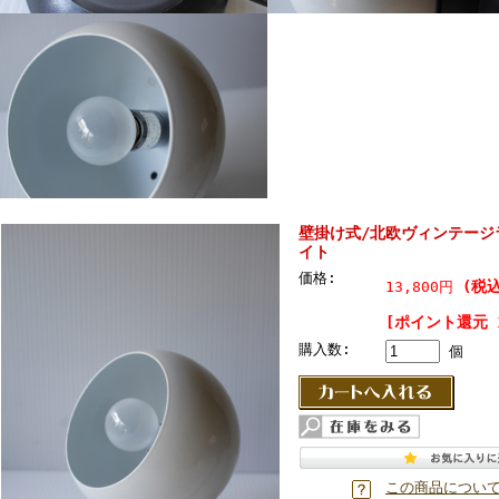
壁掛け式/北欧ヴィンテージ
イト
価格:
(税込
13,800円
[ポイント還元 
購入数:
個
この商品につい