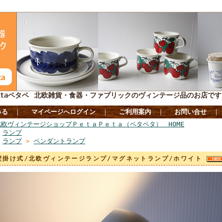
taペタペ
北欧雑貨・食器・ファブリックのヴィンテージ品のお店です
みる
｜
マイページへログイン
｜
ご利用案内
｜
お問い合せ
北欧ヴィンテージショップＰｅｔａＰｅｔａ（ペタペタ） HOME
>
ランプ
>
ランプ
>
ペンダントランプ
壁掛け式/北欧ヴィンテージランプ/マグネットランプ/ホワイト