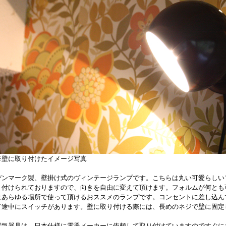
※壁に取り付けたイメージ写真
デンマーク製、壁掛け式のヴィンテージランプです。こちらは丸い可愛らしい
り付けられておりますので、向きを自由に変えて頂けます。フォルムが何とも
はあらゆる場所で使って頂けるおススメのランプです。コンセントに差し込ん
ド途中にスイッチがあります。壁に取り付ける際には、長めのネジで壁に固定
電気器具は、日本仕様に電器メーカーに依頼して取り付けていますのですぐに