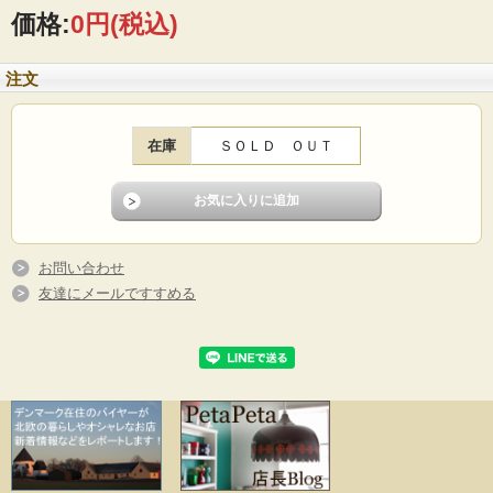
作品です。
価格:
0円
(税込)
■製造国 ：スウェーデン
■メーカー：jie gantofta社
■サイズ ：横幅11cm、高さ20cm
注文
■コンディション：目立つダメージなくよいヴィンテージコンディションです。
在庫
ＳＯＬＤ ＯＵＴ
お問い合わせ
友達にメールですすめる