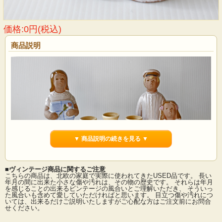
価格:0円(税込)
商品説明
▼ 商品説明の続きを見る ▼
■ヴィンテージ商品に関するご注意
こちらの商品は、北欧の家庭で実際に使われてきたUSED品です。 長い
年月の間に出来た小さな傷や汚れは、その物の歴史です。 それらは年月
を感じることの出来るビンテージの風合いとご理解いただき、 そういっ
スウェーデンのjie gantofta社製の陶器のオブジェです。こちらは学生帽を被った少
た風合いも含めて愛していただければと思います。 目立つ傷や汚れにつ
年と小さな一輪の花を手に持った女の子が並んでいる姿がモチーフになってお
いては、出来るだけご説明いたしますがご心配な方はご注文前にお問合
り、お兄ちゃんに寄り添った女の子が微笑ましい作品です。何かのパーティに参
せください。
加しているのでしょうか、二人ともお澄まし顔で装いも正装でとても可愛らしい