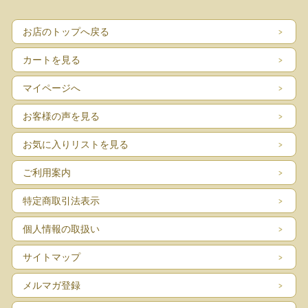
は、100V・40W・26形です。電球は１個サービスでお付けいたします。豆球の付
く仕様です。
お店のトップへ戻る
■製造国 ：デンマーク
■メーカー：Royal Copenhagen
カートを見る
■サイズ ：Φ8.5cm、高さ32cm
■コンディション：目立つダメージなくよいヴィンテージコンディションです。
マイページへ
お客様の声を見る
お気に入りリストを見る
ご利用案内
特定商取引法表示
個人情報の取扱い
サイトマップ
メルマガ登録