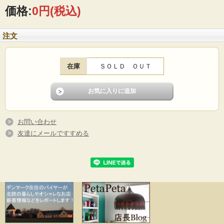
価格:
0円
(税込)
注文
在庫
ＳＯＬＤ ＯＵＴ
お問い合わせ
友達にメールですすめる
デンマーク、Royal Copenhagen（ロイヤルコペンハーゲン）のミニサイズのテー
ブルランプです。こちらはミルクガラスのクラシカルなデザインで、ガラスの美
しさが際立つフォルムになります。どのようなインテリアにもマッチするおスス
メのデザインです。電気器具は、日本仕様に国内メーカーに取り付けていただい
ておりますのですぐにお使いいただけます。シェードはオリジナルではありませ
んが、シェード専門店にて麻素材のシンプルなものをご用意しました。ランプの
サイズに合わせてお付けしていますが、シェードが不要の場合は、定価より2500
円引きとさせていただきます。
※動作確認済みですが、ご使用にあたってはご自身の責任の下お使いくださいま
せ。電気の入切はソケット横のスイッチで行います。撮影で使用している電球