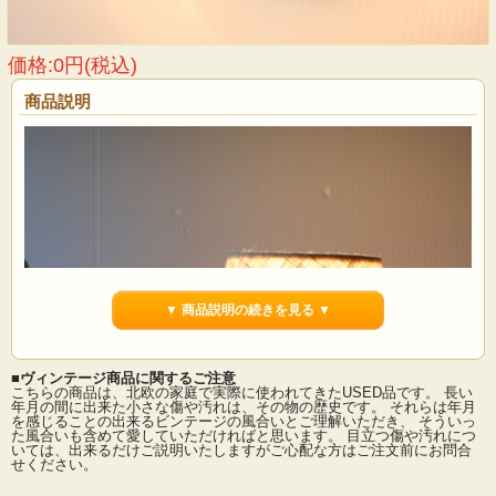
価格:0円(税込)
商品説明
▼ 商品説明の続きを見る ▼
■ヴィンテージ商品に関するご注意
こちらの商品は、北欧の家庭で実際に使われてきたUSED品です。 長い
年月の間に出来た小さな傷や汚れは、その物の歴史です。 それらは年月
を感じることの出来るビンテージの風合いとご理解いただき、 そういっ
た風合いも含めて愛していただければと思います。 目立つ傷や汚れにつ
いては、出来るだけご説明いたしますがご心配な方はご注文前にお問合
せください。