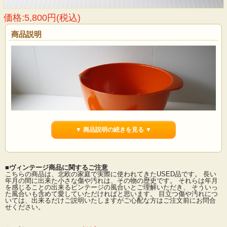
価格:5,800円(税込)
商品説明
▼ 商品説明の続きを見る ▼
■ヴィンテージ商品に関するご注意
こちらの商品は、北欧の家庭で実際に使われてきたUSED品です。 長い
年月の間に出来た小さな傷や汚れは、その物の歴史です。 それらは年月
を感じることの出来るビンテージの風合いとご理解いただき、 そういっ
デンマークｍRosti社のヴィンテージメラミンボウルです。容量は3リットルで、
た風合いも含めて愛していただければと思います。 目立つ傷や汚れにつ
ほどよいサイズなのでお料理、お菓子作りに活躍しそうです。メラミン素材でオ
いては、出来るだけご説明いたしますがご心配な方はご注文前にお問合
レンジの可愛らしいカラーはキッチンを明るく彩ってくれそうです。
せください。
■製造国 ：デンマーク