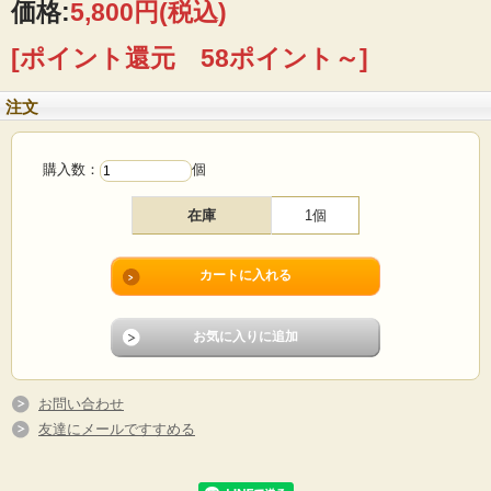
■メーカー：Rosti
価格:
5,800円
(税込)
■サイズ ：Φ21.5cm、高さ13cm
■コンディション：僅かに小キズはありますが、使用感はあまりなく、よいヴィン
[ポイント還元 58ポイント～]
テージコンディションです。
注文
購入数：
個
在庫
1個
お問い合わせ
友達にメールですすめる