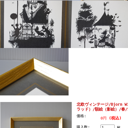
北欧ヴィンテージ/Bjorn 
ラッド）/額絵（影絵）/春/SO
価格:
(税込)
0円
購入数:
枚