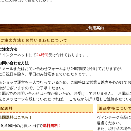
ご利用案内
ご注文方法とお問い合わせについて
ご注文方法
「インターネットにて
24時間
受け付けております。」
お問い合わせ方法
「メールまたはお問い合わせフォームより24時間受け付けておりますが、
土日祝日を除き、平日のみ対応させていただきます。」
※ショップ運営を一人で行っているため、ご回答は２営業日以内を心がけてお
合がございますので、ご了承ください。
※電話でのお問い合わせは不在が多いため、お受けしておりません。 お電話
先とメッセージを残していただければ、 こちらから折り返しご連絡させてい
配送料
返品交換につい
全国送料はこちら！
ヴィンテージ商品に
遠慮ください。
20,000円のお買い上げで
送料無料！
また、現行品の場合