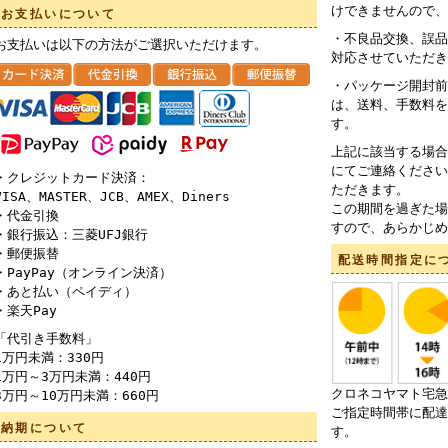
けできませんので、
お支払いについて
・不良品交換、誤品
お支払いは以下の方法がご選択いただけます。
対応させていただき
・パッケージ開封前
は、送料、手数料を
す。
上記に該当する場合
にてご連絡ください
・クレジットカード決済：
ただきます。
VISA、MASTER、JCB、AMEX、Diners
この期間を過ぎた場
・代金引換
すので、あらかじめ
・銀行振込：三菱UFJ銀行
・郵便振替
配送時間指定に
・PayPay（オンライン決済）
・あと払い（ペイディ）
・楽天Pay
「代引き手数料」
1万円未満：330円
1万円～3万円未満：440円
クロネコヤマト宅急
3万円～10万円未満：660円
ご指定時間帯に配達
納期について
す。