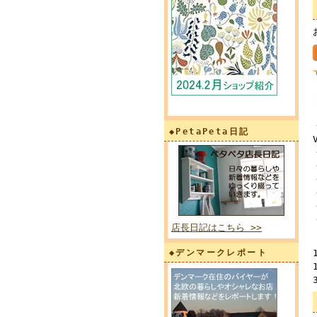
◆PetaPeta日記
店長日記はこちら >>
◆デンマークレポート