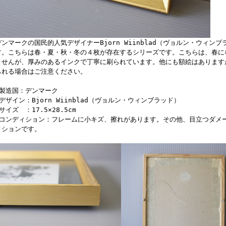
デンマークの国民的人気デザイナーBjorn Wiinblad（ヴョルン・ウィン
す。こちらは春・夏・秋・冬の４枚が存在するシリーズです。こちらは、春に
ませんが、厚みのあるインクで丁寧に刷られています。他にも額絵はあります
られる場合はご注意ください。
■製造国：デンマーク
■デザイン：Bjorn Wiinblad（ヴョルン・ウィンブラッド）
サイズ ：17.5×28.5cm
■コンディション：フレームに小キズ、擦れがあります。その他、目立つダメ
ィションです。