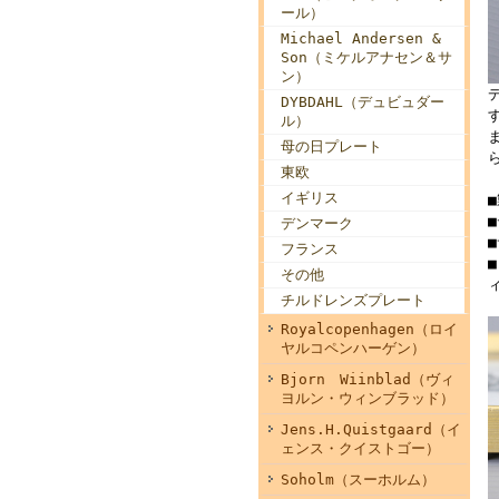
ール）
Michael Andersen &
Son（ミケルアナセン＆サ
ン）
DYBDAHL（デュビュダー
ル）
母の日プレート
東欧
イギリス
デンマーク
■
フランス
その他
チルドレンズプレート
Royalcopenhagen（ロイ
ヤルコペンハーゲン）
Bjorn Wiinblad（ヴィ
ヨルン・ウィンブラッド）
Jens.H.Quistgaard（イ
ェンス・クイストゴー）
Soholm（スーホルム）