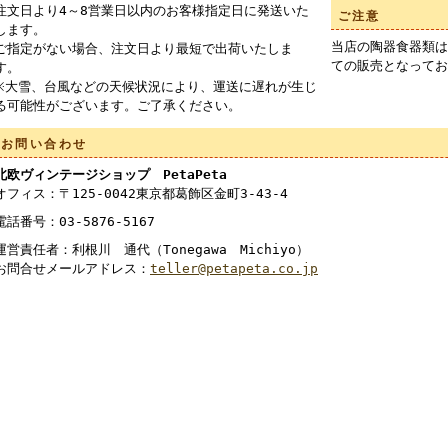
注文日より4～8営業日以内のお客様指定日に発送いた
ご注意
します。
当店の陶器食器類は
ご指定がない場合、注文日より最短で出荷いたしま
ての販売となってお
す。
※大雪、台風などの天候状況により、運送に遅れが生じ
る可能性がございます。ご了承ください。
お問い合わせ
北欧ヴィンテージショップ PetaPeta
オフィス：〒125-0042東京都葛飾区金町3-43-4
電話番号：03-5876-5167
運営責任者：利根川 通代（Tonegawa Michiyo）
お問合せメールアドレス：
teller@petapeta.co.jp