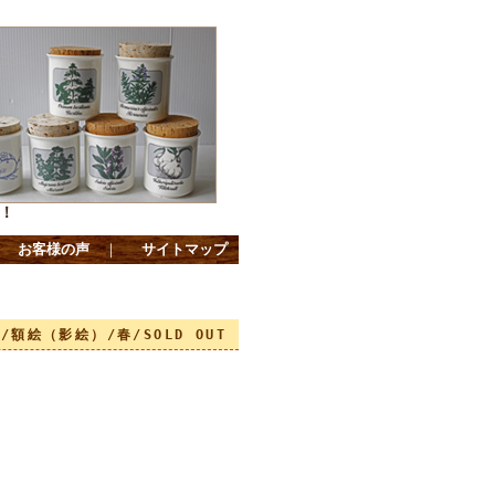
！
｜
お客様の声
｜
サイトマップ
/額絵（影絵）/春/SOLD OUT