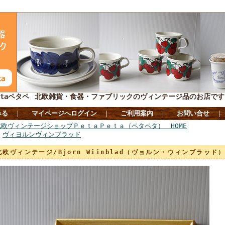
taペタペ
北欧雑貨・食器・ファブリックのヴィンテージ品のお店です
みる
｜
マイページへログイン
｜
ご利用案内
｜
お問い合せ
北欧ヴィンテージショップＰｅｔａＰｅｔａ（ペタペタ） HOME
>
ヴィヨルンヴィンブラッド
北欧ヴィンテージ/Bjorn Wiinblad（ヴョルン・ウィンブラッド）