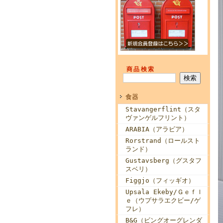
商品検索
食器
Stavangerflint（スタ
ヴァンゲルフリント）
ARABIA（アラビア）
Rorstrand（ロールスト
ランド）
Gustavsberg（グスタフ
スベリ）
Figgjo（フィッギオ）
Upsala Ekeby/Ｇｅｆｌ
ｅ（ウプサラエクビー/ゲ
フレ）
B&G（ビングオーグレンダ