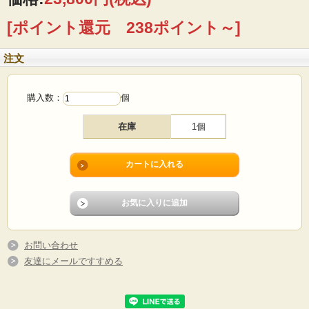
[ポイント還元 238ポイント～]
注文
購入数：
個
在庫
1個
デンマーク、Royal Copenhagen（ロイヤルコペンハーゲン）のバッカシリーズの
花瓶です。こちらは、Johanne Gerber（ジョアンヌ・ゲァバー）デザインで個性
的なトリがデザインされており、ヴィリジアングリーンの目がアクセントとなっ
て全体を引き締めています。存在感のあるサイズで、お部屋のアクセントとなる
でしょう。
お問い合わせ
■製造国：デンマーク
■メーカー：Royal Copenhagen
友達にメールですすめる
■デザイン：Johanne Gerber（ジョアンヌ・ゲァバー）
■サイズ ：7.5×7.5ｃｍ、高さ22.5ｃｍ
■年代 ：1969年～1974年
■コンディション：目立つダメージなくよいヴィンテージコンディションです。