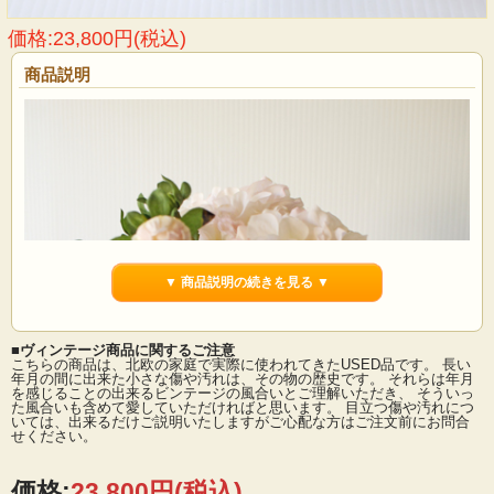
価格:23,800円(税込)
商品説明
▼ 商品説明の続きを見る ▼
■ヴィンテージ商品に関するご注意
こちらの商品は、北欧の家庭で実際に使われてきたUSED品です。 長い
年月の間に出来た小さな傷や汚れは、その物の歴史です。 それらは年月
を感じることの出来るビンテージの風合いとご理解いただき、 そういっ
た風合いも含めて愛していただければと思います。 目立つ傷や汚れにつ
いては、出来るだけご説明いたしますがご心配な方はご注文前にお問合
せください。
価格:
23,800円
(税込)