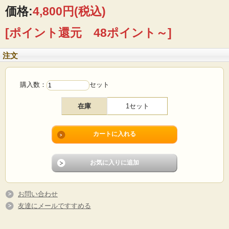
価格:
4,800円
(税込)
■製造国：スウェーデン
■メーカー：GABRIEL
[ポイント還元 48ポイント～]
■サイズ ：カップΦ6.5cm、高さ6cm、ソーサーΦ13cm
■コンディション：使用感少なく、よいヴィンテージコンディションです。
注文
購入数：
セット
在庫
1セット
お問い合わせ
友達にメールですすめる