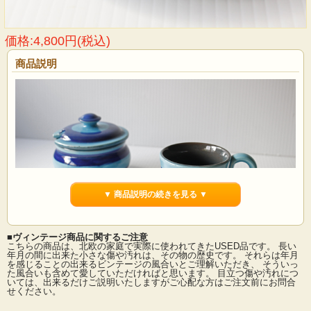
価格:4,800円(税込)
商品説明
▼ 商品説明の続きを見る ▼
■ヴィンテージ商品に関するご注意
こちらの商品は、北欧の家庭で実際に使われてきたUSED品です。 長い
年月の間に出来た小さな傷や汚れは、その物の歴史です。 それらは年月
を感じることの出来るビンテージの風合いとご理解いただき、 そういっ
た風合いも含めて愛していただければと思います。 目立つ傷や汚れにつ
スウェーデン、GABRIEL社のカップ＆ソーサーです。丸みのあるぷっくりとした
いては、出来るだけご説明いたしますがご心配な方はご注文前にお問合
フォルムに、爽やかなセルリアンブルーの釉薬が美しいシリーズです。内側は、
せください。
ブルーグレーの釉薬がかけられており、落ち着いた色合いがアクセントとなって
います。