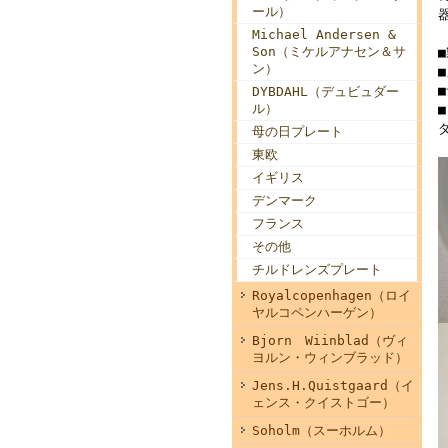
ール）
Michael Andersen &
Son（ミケルアナセン＆サ
ン）
■
DYBDAHL（デュビュダー
ル）
母の日プレート
東欧
イギリス
デンマーク
フランス
その他
チルドレンズプレート
Royalcopenhagen（ロイ
ヤルコペンハーゲン）
Bjorn Wiinblad（ヴィ
ヨルン・ウィンブラッド）
Jens.H.Quistgaard（イ
ェンス・クイストゴー）
Soholm（スーホルム）