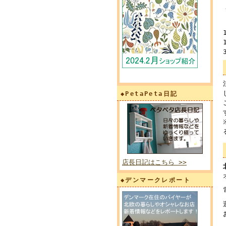
◆PetaPeta日記
店長日記はこちら >>
◆デンマークレポート