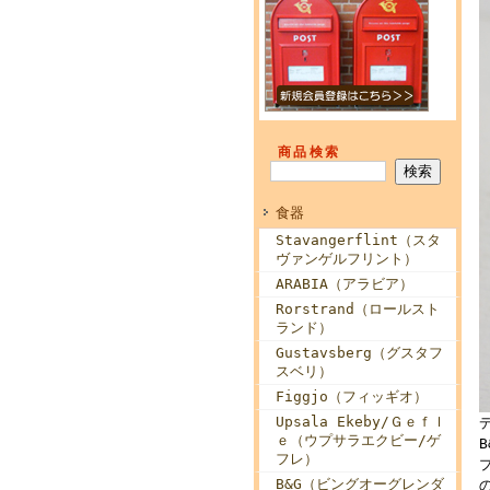
商品検索
食器
Stavangerflint（スタ
ヴァンゲルフリント）
ARABIA（アラビア）
Rorstrand（ロールスト
ランド）
Gustavsberg（グスタフ
スベリ）
Figgjo（フィッギオ）
Upsala Ekeby/Ｇｅｆｌ
ｅ（ウプサラエクビー/ゲ
フレ）
B&G（ビングオーグレンダ