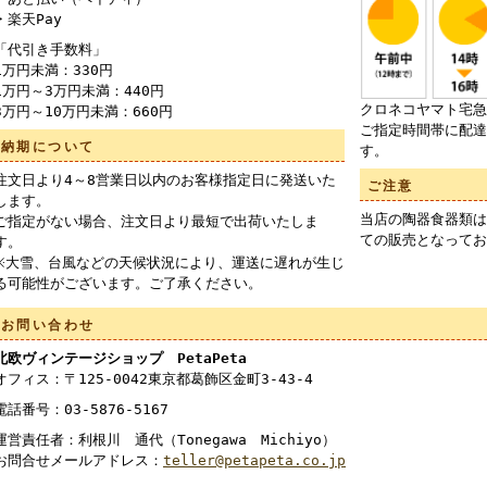
・楽天Pay
「代引き手数料」
1万円未満：330円
1万円～3万円未満：440円
クロネコヤマト宅急
3万円～10万円未満：660円
ご指定時間帯に配達
納期について
す。
注文日より4～8営業日以内のお客様指定日に発送いた
ご注意
します。
当店の陶器食器類は
ご指定がない場合、注文日より最短で出荷いたしま
ての販売となってお
す。
※大雪、台風などの天候状況により、運送に遅れが生じ
る可能性がございます。ご了承ください。
お問い合わせ
北欧ヴィンテージショップ PetaPeta
オフィス：〒125-0042東京都葛飾区金町3-43-4
電話番号：03-5876-5167
運営責任者：利根川 通代（Tonegawa Michiyo）
お問合せメールアドレス：
teller@petapeta.co.jp