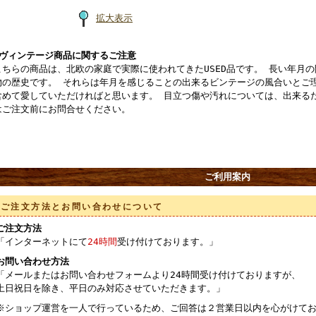
拡大表示
■ヴィンテージ商品に関するご注意
こちらの商品は、北欧の家庭で実際に使われてきたUSED品です。 長い年月
物の歴史です。 それらは年月を感じることの出来るビンテージの風合いとご
含めて愛していただければと思います。 目立つ傷や汚れについては、出来る
はご注文前にお問合せください。
ご利用案内
ご注文方法とお問い合わせについて
ご注文方法
「インターネットにて
24時間
受け付けております。」
お問い合わせ方法
「メールまたはお問い合わせフォームより24時間受け付けておりますが、
土日祝日を除き、平日のみ対応させていただきます。」
※ショップ運営を一人で行っているため、ご回答は２営業日以内を心がけてお