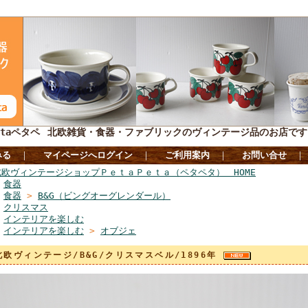
taペタペ
北欧雑貨・食器・ファブリックのヴィンテージ品のお店です
みる
｜
マイページへログイン
｜
ご利用案内
｜
お問い合せ
北欧ヴィンテージショップＰｅｔａＰｅｔａ（ペタペタ） HOME
>
食器
>
食器
>
B&G（ビングオーグレンダール）
>
クリスマス
>
インテリアを楽しむ
>
インテリアを楽しむ
>
オブジェ
北欧ヴィンテージ/B&G/クリスマスベル/1896年