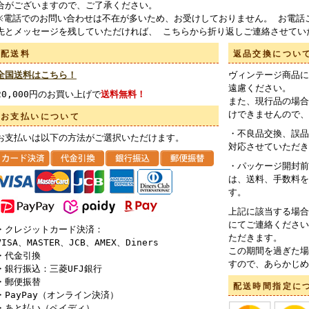
合がございますので、ご了承ください。
※電話でのお問い合わせは不在が多いため、お受けしておりません。 お電話
先とメッセージを残していただければ、 こちらから折り返しご連絡させてい
配送料
返品交換につい
全国送料はこちら！
ヴィンテージ商品に
遠慮ください。
20,000円のお買い上げで
送料無料！
また、現行品の場合
けできませんので、
お支払いについて
・不良品交換、誤品
お支払いは以下の方法がご選択いただけます。
対応させていただき
・パッケージ開封前
は、送料、手数料を
す。
上記に該当する場合
にてご連絡ください
・クレジットカード決済：
ただきます。
VISA、MASTER、JCB、AMEX、Diners
この期間を過ぎた場
・代金引換
すので、あらかじめ
・銀行振込：三菱UFJ銀行
・郵便振替
配送時間指定に
・PayPay（オンライン決済）
・あと払い（ペイディ）