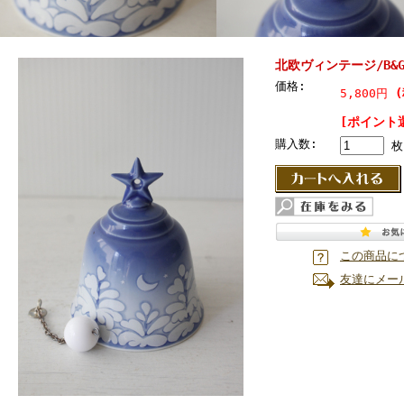
北欧ヴィンテージ/B&G
価格:
5,800円
[ポイント
購入数:
枚
この商品に
友達にメー