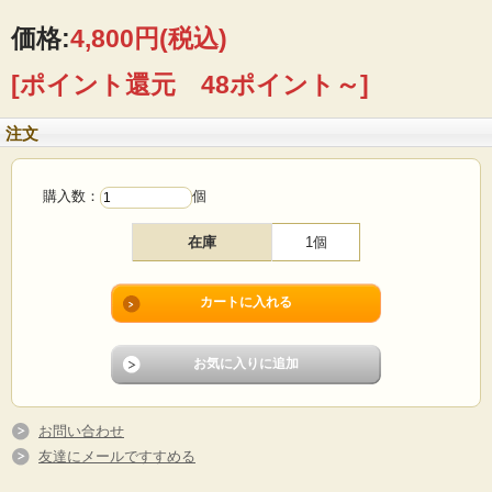
価格:
4,800円
(税込)
[ポイント還元 48ポイント～]
注文
購入数：
個
在庫
1個
2023年に閉店したデンマークの老舗高級スーパーIrma（イヤマ）のヴィンテージ
缶です。イメージキャラクターのイアマちゃんがうつむいてたたずんでいます。
ブルーのワンピースに、頭には大きなリボン、クラシックで上品ですね。イアマ
の缶はデンマークでもコレクターが多いのです。
■メーカー：Irma(イアマ）
■サイズ ：Φ7cm、高さ26cm
お問い合わせ
■コンディション：小キズ、擦れ、凹み、サビ、汚れなどあります。画像をご確認
ください。
友達にメールですすめる