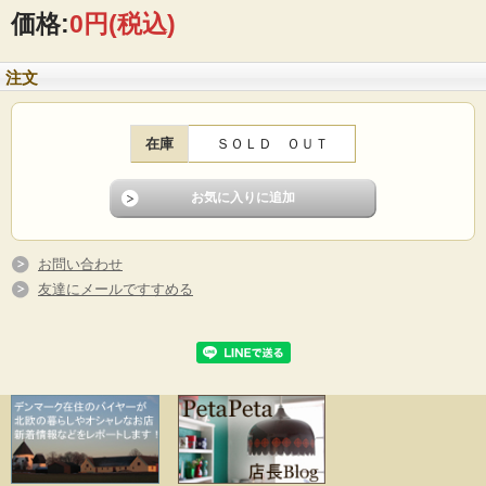
ね。
価格:
0円
(税込)
■製造国：デンマーク
■サイズ ：26.5×20.5cm
注文
■コンディション：真鍮部分は経年変化、僅かな歪みなどあります。飾っていただ
くときには見えません。その他、目立つダメージなくよいヴィンテージコンディ
ションです。ヴィンテージ雑貨の雰囲気をお楽しみください。
在庫
ＳＯＬＤ ＯＵＴ
お問い合わせ
友達にメールですすめる