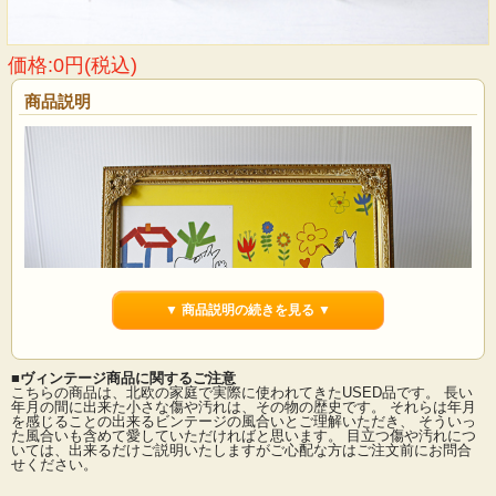
価格:0円(税込)
商品説明
▼ 商品説明の続きを見る ▼
■ヴィンテージ商品に関するご注意
こちらの商品は、北欧の家庭で実際に使われてきたUSED品です。 長い
年月の間に出来た小さな傷や汚れは、その物の歴史です。 それらは年月
を感じることの出来るビンテージの風合いとご理解いただき、 そういっ
た風合いも含めて愛していただければと思います。 目立つ傷や汚れにつ
デンマークのアンティークショップで見つけたフォトフレームです。中にはアン
いては、出来るだけご説明いたしますがご心配な方はご注文前にお問合
ティークの刺繍やレース、また写真や古い絵本の切抜きを入れても素敵なインテ
せください。
リアとしてお使いいただけるでしょう。掲載写真には切り抜きのイラストが入っ
ています。大きめですのでお気に入りの写真をコラージュにしても良さそうです