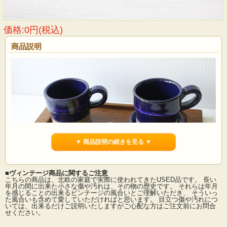
価格:0円(税込)
商品説明
▼ 商品説明の続きを見る ▼
■ヴィンテージ商品に関するご注意
こちらの商品は、北欧の家庭で実際に使われてきたUSED品です。 長い
年月の間に出来た小さな傷や汚れは、その物の歴史です。 それらは年月
を感じることの出来るビンテージの風合いとご理解いただき、 そういっ
た風合いも含めて愛していただければと思います。 目立つ傷や汚れにつ
スウェーデン、Nittosjo社のデミタスカップ＆ソーサーです。こちらはデミタスの
いては、出来るだけご説明いたしますがご心配な方はご注文前にお問合
カップと小皿のようなユニークなフォルムのセットとなっていて小さなチョコや
せください。
焼き菓子などをのせるプレートとしてお使いいただいてもよいものです。薄手で
繊細なつくりのデミタスカップが多い中で、厚めでカジュアル感のある作りがデ