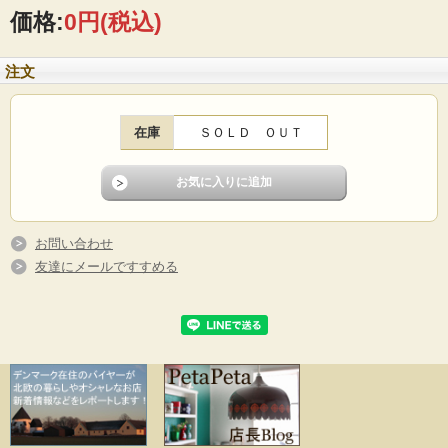
イリー使いにピッタリです。Nittosjoの食器は珍しく、流通量の少ないものです。
価格:
0円
(税込)
※Nittosjo社は1843年創業のスウェーデンの老舗陶器メーカです。温かみのある作
品を丁寧に制作しており、現在も人気のメーカーで、ヴィンテージのフィギュア
注文
などもコレクターが多く、現地でもとても人気があります。
■製造国：スウェーデン
■メーカー：Nittosjo
在庫
ＳＯＬＤ ＯＵＴ
■デザイン：Thomas Hellstrom
■サイズ ：カップΦ6cm、高さ6cm、ソーサーΦ7cm
■コンディション：小キズや擦れなどありますが、ご使用に差し支えるようなダメ
ージなくよいヴィンテージコンディションです。
お問い合わせ
友達にメールですすめる