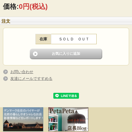
価格:
0円
(税込)
注文
在庫
ＳＯＬＤ ＯＵＴ
お問い合わせ
友達にメールですすめる
スウェーデン、Nittosjo社の燭台です。こちらは落ち着いたチョコレートカラーの
燭台で、艶々の釉薬と味わいのあるハンドペイントがほっこりと印象です。存在
感のある大きめの燭台でお部屋のアイコンとして楽しめそうです。
※Nittosjo社は1843年創業のスウェーデンの老舗陶器メーカです。温かみのある作
品を丁寧に制作しており、現在も人気のメーカーで、ヴィンテージのフィギュア
などもコレクターが多く、現地でもとても人気があります。
■製造国：スウェーデン
■メーカー：Nittosjo
■サイズ ：横幅12cm、高さ21.5cm