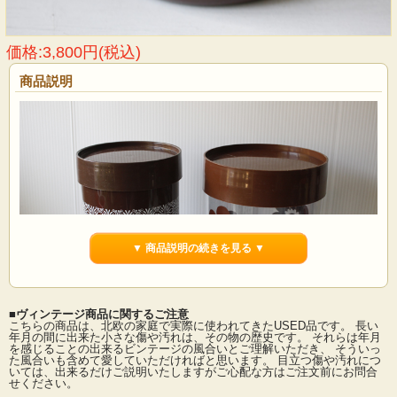
価格:3,800円(税込)
商品説明
▼ 商品説明の続きを見る ▼
■ヴィンテージ商品に関するご注意
こちらの商品は、北欧の家庭で実際に使われてきたUSED品です。 長い
年月の間に出来た小さな傷や汚れは、その物の歴史です。 それらは年月
を感じることの出来るビンテージの風合いとご理解いただき、 そういっ
<ｂｒ> デンマーク、エリックコルドのプラスティックキャニスターです。こちら
た風合いも含めて愛していただければと思います。 目立つ傷や汚れにつ
はお馴染みのフラワープリントではなく、レトロなブラウン地にロゴとレースの
いては、出来るだけご説明いたしますがご心配な方はご注文前にお問合
リボンのような愛らしい模様がプリントされています。明るいお色の小物と一緒
せください。
にディスプレイすると全体が引き締まってメリハリがつきますね。