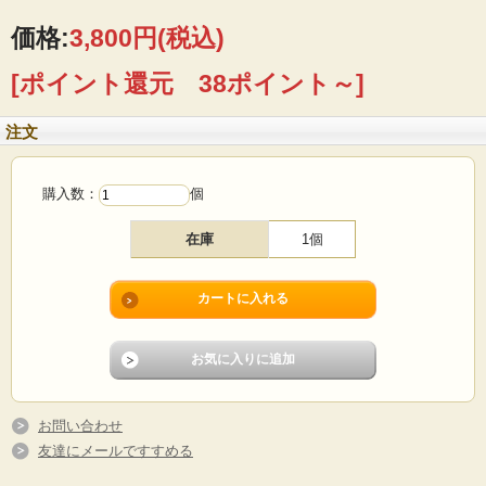
■製造国：デンマーク
価格:
3,800円
(税込)
■メーカー：Erik・Kold（エリック・コルド）
■サイズ ：Φ12cm、高さ18cm
[ポイント還元 38ポイント～]
■コンディション：プラスティック製品は全体としてご使用に伴う特有の小キズ、
擦れがあります。ご使用に差し支えるようなダメージはなく、これからも長くご
愛用いただけるでしょう。ヴィンテージ感を楽しんでいただけるアイテムです。
注文
購入数：
個
在庫
1個
お問い合わせ
友達にメールですすめる