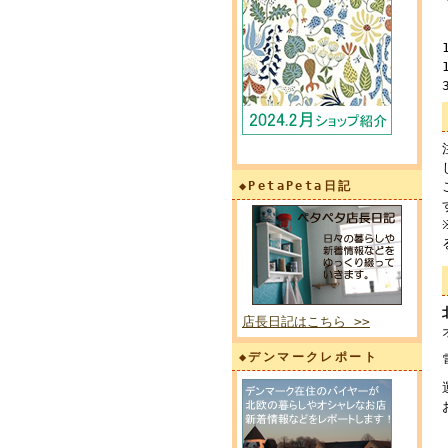
◆PetaPeta日記
店長日記はこちら >>
◆デンマークレポート