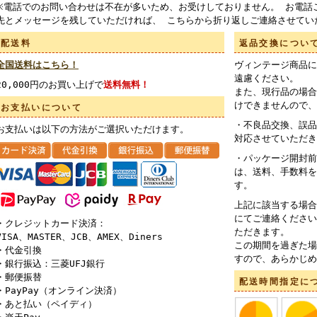
※電話でのお問い合わせは不在が多いため、お受けしておりません。 お電話
先とメッセージを残していただければ、 こちらから折り返しご連絡させてい
配送料
返品交換につい
全国送料はこちら！
ヴィンテージ商品に
遠慮ください。
20,000円のお買い上げで
送料無料！
また、現行品の場合
けできませんので、
お支払いについて
・不良品交換、誤品
お支払いは以下の方法がご選択いただけます。
対応させていただき
・パッケージ開封前
は、送料、手数料を
す。
上記に該当する場合
にてご連絡ください
・クレジットカード決済：
ただきます。
VISA、MASTER、JCB、AMEX、Diners
この期間を過ぎた場
・代金引換
すので、あらかじめ
・銀行振込：三菱UFJ銀行
・郵便振替
配送時間指定に
・PayPay（オンライン決済）
・あと払い（ペイディ）