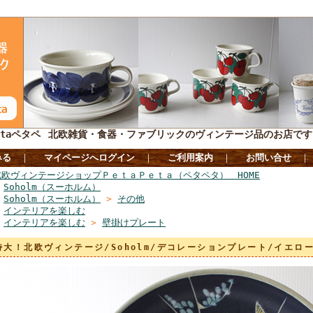
taペタペ
北欧雑貨・食器・ファブリックのヴィンテージ品のお店です
みる
｜
マイページへログイン
｜
ご利用案内
｜
お問い合せ
北欧ヴィンテージショップＰｅｔａＰｅｔａ（ペタペタ） HOME
>
Soholm（スーホルム）
>
Soholm（スーホルム）
>
その他
>
インテリアを楽しむ
>
インテリアを楽しむ
>
壁掛けプレート
特大！北欧ヴィンテージ/Soholm/デコレーションプレート/イエ