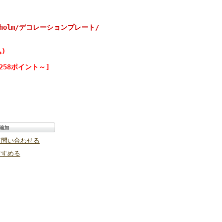
holm/デコレーションプレート/
)
258ポイント～]
て問い合わせる
すすめる