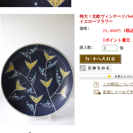
特大！北欧ヴィンテージ/So
イエローフラワー
価格:
(税込
25,800円
[ポイント還元 
購入数:
個
この商品につい
友達にメールで