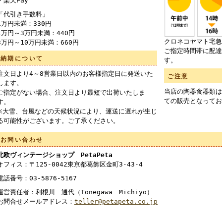
・楽天Pay
「代引き手数料」
1万円未満：330円
1万円～3万円未満：440円
クロネコヤマト宅急
3万円～10万円未満：660円
ご指定時間帯に配達
納期について
す。
注文日より4～8営業日以内のお客様指定日に発送いた
ご注意
します。
当店の陶器食器類は
ご指定がない場合、注文日より最短で出荷いたしま
ての販売となってお
す。
※大雪、台風などの天候状況により、運送に遅れが生じ
る可能性がございます。ご了承ください。
お問い合わせ
北欧ヴィンテージショップ PetaPeta
オフィス：〒125-0042東京都葛飾区金町3-43-4
電話番号：03-5876-5167
運営責任者：利根川 通代（Tonegawa Michiyo）
お問合せメールアドレス：
teller@petapeta.co.jp