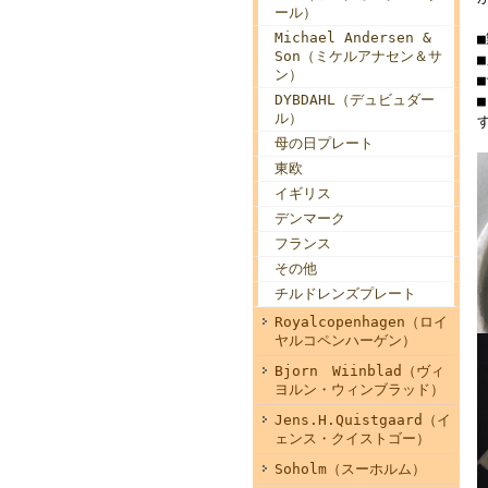
ール）
Michael Andersen &
Son（ミケルアナセン＆サ
ン）
DYBDAHL（デュビュダー
ル）
母の日プレート
東欧
イギリス
デンマーク
フランス
その他
チルドレンズプレート
Royalcopenhagen（ロイ
ヤルコペンハーゲン）
Bjorn Wiinblad（ヴィ
ヨルン・ウィンブラッド）
Jens.H.Quistgaard（イ
ェンス・クイストゴー）
Soholm（スーホルム）