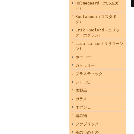
Holmegaard（ホルムガー
ド）
Kostaboda（コスタボ
ダ）
Erik Huglund（エリッ
ク・ホグラン）
Lisa Larson(リサラーソ
ン)
ホーロー
カトラリー
プラスティック
レトロ缶
木製品
ガラス
オブジェ
編み物
ファブリック
蚤の市のもの