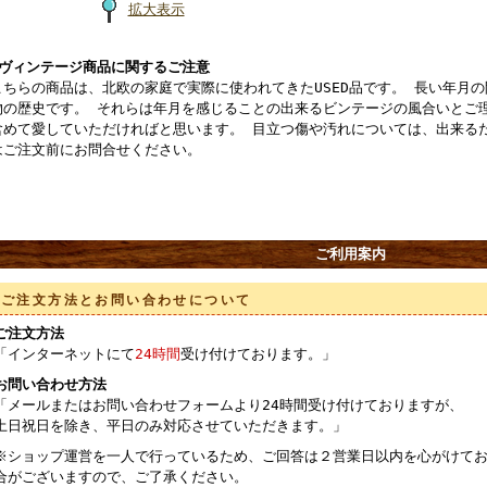
拡大表示
■ヴィンテージ商品に関するご注意
こちらの商品は、北欧の家庭で実際に使われてきたUSED品です。 長い年月
物の歴史です。 それらは年月を感じることの出来るビンテージの風合いとご
含めて愛していただければと思います。 目立つ傷や汚れについては、出来る
はご注文前にお問合せください。
ご利用案内
ご注文方法とお問い合わせについて
ご注文方法
「インターネットにて
24時間
受け付けております。」
お問い合わせ方法
「メールまたはお問い合わせフォームより24時間受け付けておりますが、
土日祝日を除き、平日のみ対応させていただきます。」
※ショップ運営を一人で行っているため、ご回答は２営業日以内を心がけてお
合がございますので、ご了承ください。