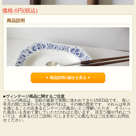
価格:0円(税込)
商品説明
▼ 商品説明の続きを見る ▼
■ヴィンテージ商品に関するご注意
こちらの商品は、北欧の家庭で実際に使われてきたUSED品です。 長い
年月の間に出来た小さな傷や汚れは、その物の歴史です。 それらは年月
を感じることの出来るビンテージの風合いとご理解いただき、 そういっ
た風合いも含めて愛していただければと思います。 目立つ傷や汚れにつ
デンマークで見つけたヴィンテージのサラダサーバーです。しっかりとした太さ
いては、出来るだけご説明いたしますがご心配な方はご注文前にお問合
があり安定感があります。どんなお料理にもぴったりくる万能サーバーですの
せください。
で、毎日の食卓で使っていただけるでしょう。
■製造国：デンマーク