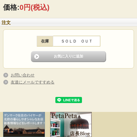
■サイズ ：長さ34.5cm、32.5cm
価格:
0円
(税込)
■年代 ：1960―1970年代
■コンディション：ステンレス部分に小キズ、擦れ、フォークの柄の先端が焦げて
短くなっています。コンデションを考慮した価格となっております。
注文
在庫
ＳＯＬＤ ＯＵＴ
お問い合わせ
友達にメールですすめる