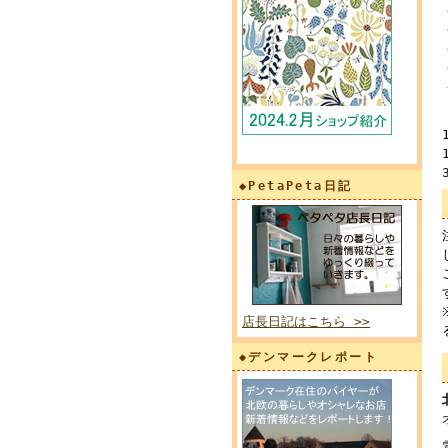
◆PetaPeta日記
店長日記はこちら >>
◆デンマークレポート