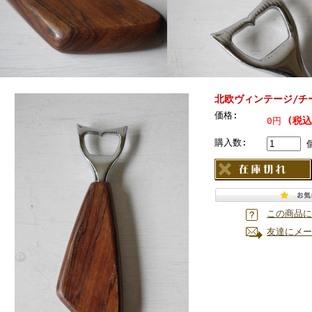
北欧ヴィンテージ/チーク
価格:
(税込
0円
購入数:
この商品に
友達にメー