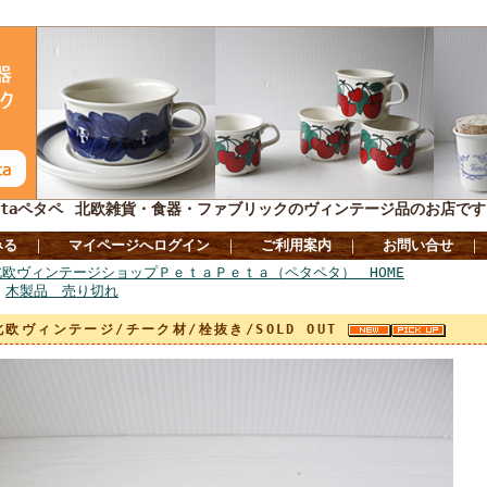
taペタペ
北欧雑貨・食器・ファブリックのヴィンテージ品のお店です
みる
｜
マイページへログイン
｜
ご利用案内
｜
お問い合せ
北欧ヴィンテージショップＰｅｔａＰｅｔａ（ペタペタ） HOME
>
木製品 売り切れ
北欧ヴィンテージ/チーク材/栓抜き/SOLD OUT