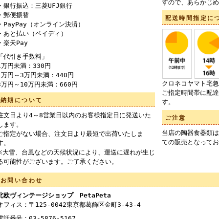
すので、あらかじめ
・銀行振込：三菱UFJ銀行
・郵便振替
配送時間指定に
・PayPay（オンライン決済）
・あと払い（ペイディ）
・楽天Pay
「代引き手数料」
1万円未満：330円
1万円～3万円未満：440円
クロネコヤマト宅急
3万円～10万円未満：660円
ご指定時間帯に配達
納期について
す。
注文日より4～8営業日以内のお客様指定日に発送いた
ご注意
します。
当店の陶器食器類は
ご指定がない場合、注文日より最短で出荷いたしま
ての販売となってお
す。
※大雪、台風などの天候状況により、運送に遅れが生じ
る可能性がございます。ご了承ください。
お問い合わせ
北欧ヴィンテージショップ PetaPeta
オフィス：〒125-0042東京都葛飾区金町3-43-4
電話番号：03-5876-5167