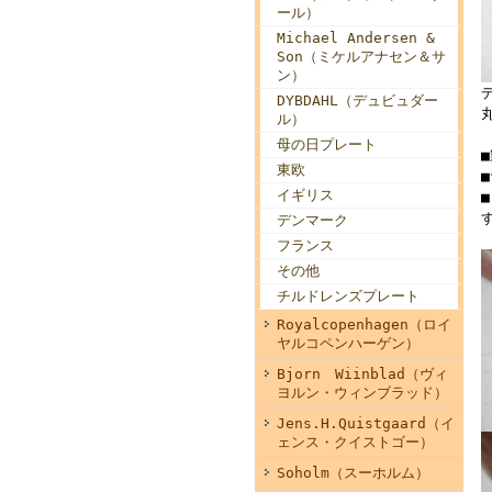
ール）
Michael Andersen &
Son（ミケルアナセン＆サ
ン）
DYBDAHL（デュビュダー
ル）
母の日プレート
東欧
イギリス
デンマーク
フランス
その他
チルドレンズプレート
Royalcopenhagen（ロイ
ヤルコペンハーゲン）
Bjorn Wiinblad（ヴィ
ヨルン・ウィンブラッド）
Jens.H.Quistgaard（イ
ェンス・クイストゴー）
Soholm（スーホルム）