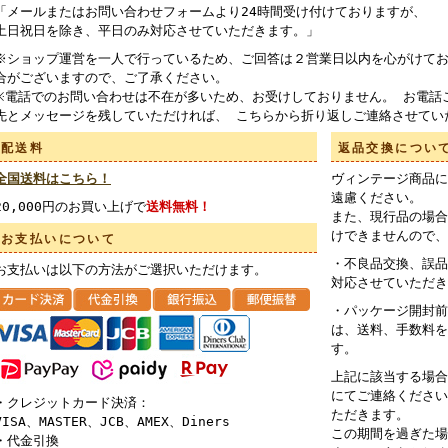
「メールまたはお問い合わせフォームより24時間受け付けておりますが、
土日祝日を除き、平日のみ対応させていただきます。」
※ショップ運営を一人で行っているため、ご回答は２営業日以内を心がけてお
合がございますので、ご了承ください。
※電話でのお問い合わせは不在が多いため、お受けしておりません。 お電話
先とメッセージを残していただければ、 こちらから折り返しご連絡させてい
配送料
返品交換につい
全国送料はこちら！
ヴィンテージ商品に
遠慮ください。
20,000円のお買い上げで
送料無料！
また、現行品の場合
けできませんので、
お支払いについて
・不良品交換、誤品
お支払いは以下の方法がご選択いただけます。
対応させていただき
・パッケージ開封前
は、送料、手数料を
す。
上記に該当する場合
にてご連絡ください
・クレジットカード決済：
ただきます。
VISA、MASTER、JCB、AMEX、Diners
この期間を過ぎた場
・代金引換