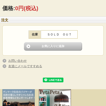
■製造国：フィンランド
価格:
0円
(税込)
■メーカー：ARABIA（アラビア）
■フォルムデザイン：Ulla Procope（ウラ・プロコッペ）
■デコレートデザイン：Raija Uoshikkinen（ライヤ・ウォシッキネン）
注文
■製造年代：1966年～1977年
■サイズ ：Φ13.5cm、高さ5cm
■コンディション：目立つダメージなく、よいヴィンテージコンディションです
在庫
ＳＯＬＤ ＯＵＴ
お問い合わせ
友達にメールですすめる