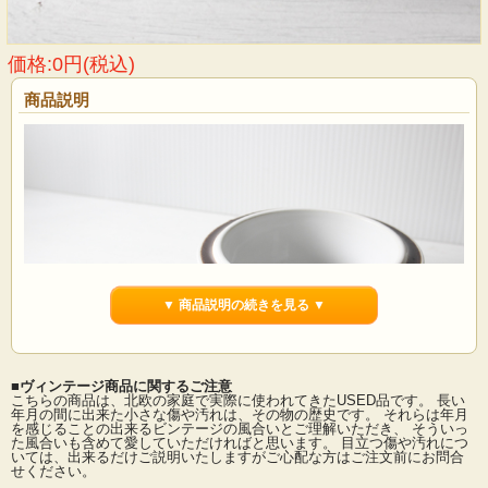
価格:0円(税込)
商品説明
▼ 商品説明の続きを見る ▼
■ヴィンテージ商品に関するご注意
こちらの商品は、北欧の家庭で実際に使われてきたUSED品です。 長い
年月の間に出来た小さな傷や汚れは、その物の歴史です。 それらは年月
を感じることの出来るビンテージの風合いとご理解いただき、 そういっ
フィンランド、ARABIAの人気デザイナー、Ulla Procope（ウラ・プロコッペ）フ
た風合いも含めて愛していただければと思います。 目立つ傷や汚れにつ
ォルムデザイン、Raija Uoshikkinen（ライヤ・ウォシッキネン）デコレートデザ
いては、出来るだけご説明いたしますがご心配な方はご注文前にお問合
インのRosmarinシリーズのボウルです。ハンドペイントならではの自由で生き生
せください。
きとした絵付けが魅力です。程よい大きさで多様にお使い頂けそうです。