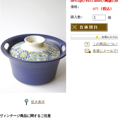
design/Vulcanus/陶器の両
価格:
(税込)
0円
購入数:
個
この商品につい
友達にメールで
拡大表示
■ヴィンテージ商品に関するご注意