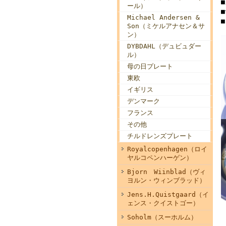
ール）
Michael Andersen &
Son（ミケルアナセン＆サ
ン）
DYBDAHL（デュビュダー
ル）
母の日プレート
東欧
イギリス
デンマーク
フランス
その他
チルドレンズプレート
Royalcopenhagen（ロイ
ヤルコペンハーゲン）
Bjorn Wiinblad（ヴィ
ヨルン・ウィンブラッド）
Jens.H.Quistgaard（イ
ェンス・クイストゴー）
Soholm（スーホルム）