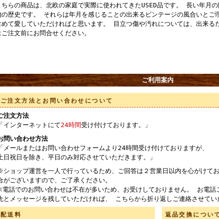
こちらの商品は、北欧の家庭で実際に使われてきたUSED品です。 長い年月
物の歴史です。 それらは年月を感じることの出来るビンテージの風合いとご
含めて愛していただければと思います。 目立つ傷や汚れについては、出来る
はご注文前にお問合せください。
ご利用案内
ご注文方法とお問い合わせについて
ご注文方法
「インターネットにて
24時間
受け付けております。」
お問い合わせ方法
「メールまたはお問い合わせフォームより24時間受け付けておりますが、
土日祝日を除き、平日のみ対応させていただきます。」
※ショップ運営を一人で行っているため、ご回答は２営業日以内を心がけてお
合がございますので、ご了承ください。
※電話でのお問い合わせは不在が多いため、お受けしておりません。 お電話
先とメッセージを残していただければ、 こちらから折り返しご連絡させてい
配送料
返品交換につい