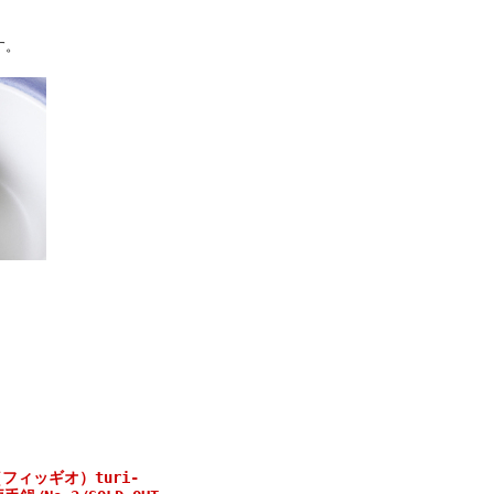
す。
（フィッギオ）turi‐