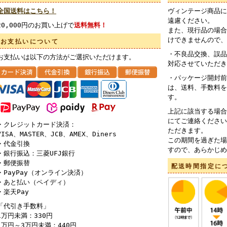
全国送料はこちら！
ヴィンテージ商品に
遠慮ください。
20,000円のお買い上げで
送料無料！
また、現行品の場合
けできませんので、
お支払いについて
・不良品交換、誤品
お支払いは以下の方法がご選択いただけます。
対応させていただき
・パッケージ開封前
は、送料、手数料を
す。
上記に該当する場合
にてご連絡ください
・クレジットカード決済：
ただきます。
VISA、MASTER、JCB、AMEX、Diners
この期間を過ぎた場
・代金引換
すので、あらかじめ
・銀行振込：三菱UFJ銀行
・郵便振替
配送時間指定に
・PayPay（オンライン決済）
・あと払い（ペイディ）
・楽天Pay
「代引き手数料」
1万円未満：330円
1万円～3万円未満：440円