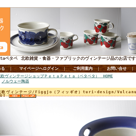
taペタペ
北欧雑貨・食器・ファブリックのヴィンテージ品のお店です
みる
｜
マイページへログイン
｜
ご利用案内
｜
お問い合せ
北欧ヴィンテージショップＰｅｔａＰｅｔａ（ペタペタ） HOME
>
ノルウェー陶器
北欧ヴィンテージ/Figgjo（フィッギオ）turi‐design/Vulcan
OUT