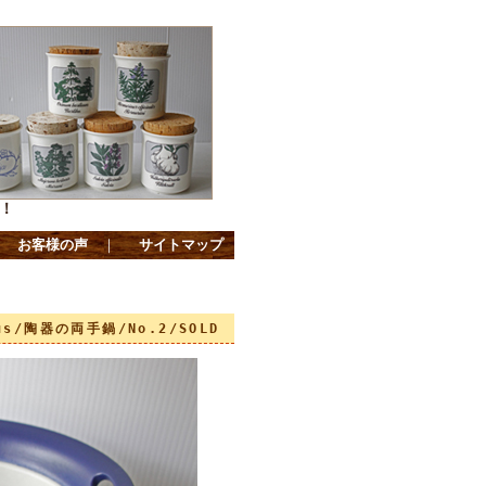
！
｜
お客様の声
｜
サイトマップ
us/陶器の両手鍋/No.2/SOLD