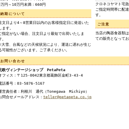
クロネコヤマト宅急
3万円～10万円未満：660円
ご指定時間帯に配達
納期について
す。
注文日より4～8営業日以内のお客様指定日に発送いた
ご注意
します。
当店の陶器食器類は
ご指定がない場合、注文日より最短で出荷いたしま
ての販売となってお
す。
※大雪、台風などの天候状況により、運送に遅れが生じ
る可能性がございます。ご了承ください。
お問い合わせ
北欧ヴィンテージショップ PetaPeta
オフィス：〒125-0042東京都葛飾区金町3-43-4
電話番号：03-5876-5167
運営責任者：利根川 通代（Tonegawa Michiyo）
お問合せメールアドレス：
teller@petapeta.co.jp