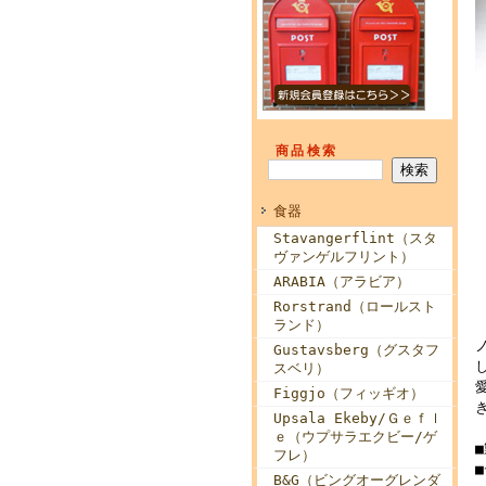
商品検索
食器
Stavangerflint（スタ
ヴァンゲルフリント）
ARABIA（アラビア）
Rorstrand（ロールスト
ランド）
Gustavsberg（グスタフ
スベリ）
Figgjo（フィッギオ）
Upsala Ekeby/Ｇｅｆｌ
ｅ（ウプサラエクビー/ゲ
フレ）
B&G（ビングオーグレンダ