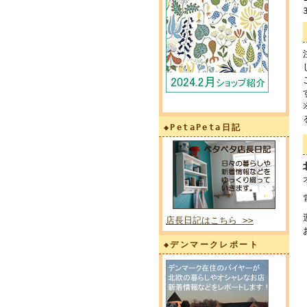
◆PetaPeta日記
店長日記はこちら >>
◆デンマークレポート