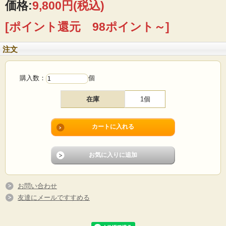
価格:
9,800円
(税込)
[ポイント還元 98ポイント～]
注文
購入数：
個
在庫
1個
フィンランド、ARABIAの鉢カバーです。こちらは受け皿も付いたセットになって
おり、大変機能的に作られています。Richard Lindhデザインの鉢カバーは全体的
に生産数も少なく、また現地でも人気のアイテムでなかなか見つかりません。ス
タイリッシュなデザインがお部屋のアクセントになります。お気に入りの観葉植
物を飾ってお楽しみ下さい。お探しの方はお見逃しなく！
■製造国：フィンランド
お問い合わせ
■メーカー：ARABIA（アラビア）
■デザイン：Richard Lindh
友達にメールですすめる
■製造年代：1964年～1985年
■サイズ ：Φ11cm、受け皿含む高9,5cm
■コンディション：僅かに擦れ、カルキの付着で少し白っぽくなっています。全体