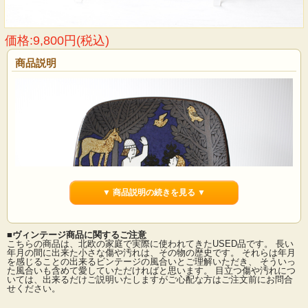
価格:9,800円(税込)
商品説明
▼ 商品説明の続きを見る ▼
■ヴィンテージ商品に関するご注意
こちらの商品は、北欧の家庭で実際に使われてきたUSED品です。 長い
年月の間に出来た小さな傷や汚れは、その物の歴史です。 それらは年月
を感じることの出来るビンテージの風合いとご理解いただき、 そういっ
た風合いも含めて愛していただければと思います。 目立つ傷や汚れにつ
ARABIAのイヤープレートです。こちらは、フィンランドの抒情詩「カレワラ」を
いては、出来るだけご説明いたしますがご心配な方はご注文前にお問合
題材にして製作されています。1976年から1999年までの合計24枚にわたるシリー
せください。
ズです。デザイナーはライヤ・ウォシッキネンで彼女らしい緻密で温かな背景に
人物の優しい眼差しがこちらの作品の魅力となっています。裏面には、フィンラ