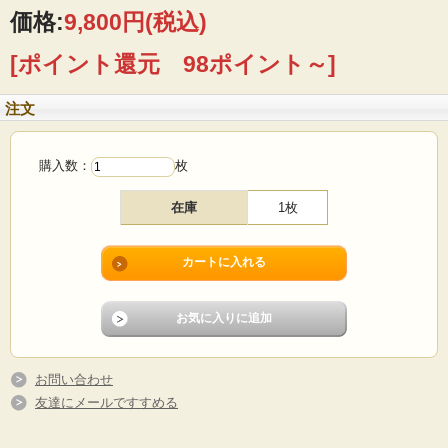
ンド語、スウェーデン語、英語で絵柄のシーンの詩が書かれています。
価格:
9,800円
(税込)
■製造国：フィンランド
[ポイント還元 98ポイント～]
■デザイン：ライヤ・ウォシッキネン
■メーカー：ARABIA
■サイズ ：Φ20cm
注文
■年代 ：1991年
■コンディション：目立つダメージなく、ツヤツヤでよいヴィンテージコンディシ
ョンです。
購入数：
枚
在庫
1枚
お問い合わせ
友達にメールですすめる