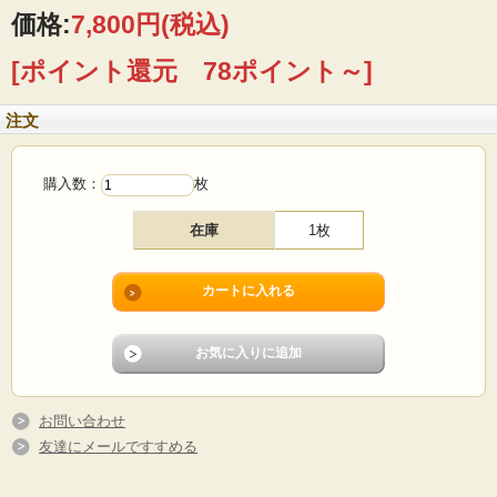
ンド語、スウェーデン語、英語で絵柄のシーンの詩が書かれています。
価格:
7,800円
(税込)
■製造国：フィンランド
[ポイント還元 78ポイント～]
■デザイン：ライヤ・ウォシッキネン
■メーカー：ARABIA
■サイズ ：Φ20cm
注文
■年代 ：1984年
■コンディション：目立つダメージなく、ツヤツヤでよいヴィンテージコンディシ
ョンです。
購入数：
枚
在庫
1枚
お問い合わせ
友達にメールですすめる