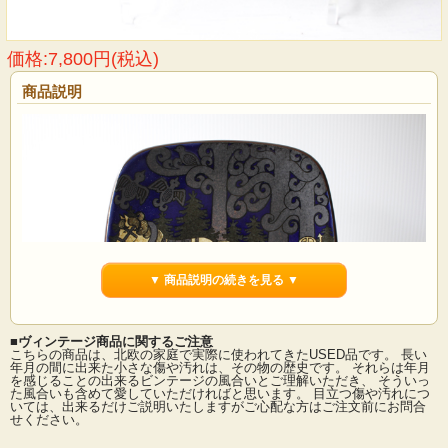
価格:7,800円(税込)
商品説明
▼ 商品説明の続きを見る ▼
■ヴィンテージ商品に関するご注意
こちらの商品は、北欧の家庭で実際に使われてきたUSED品です。 長い
年月の間に出来た小さな傷や汚れは、その物の歴史です。 それらは年月
を感じることの出来るビンテージの風合いとご理解いただき、 そういっ
た風合いも含めて愛していただければと思います。 目立つ傷や汚れにつ
ARABIAのイヤープレートです。こちらは、フィンランドの抒情詩「カレワラ」を
いては、出来るだけご説明いたしますがご心配な方はご注文前にお問合
題材にして製作されています。1976年から1999年までの合計24枚にわたるシリー
せください。
ズです。デザイナーはライヤ・ウォシッキネンで彼女らしい緻密で温かな背景に
人物の優しい眼差しがこちらの作品の魅力となっています。裏面には、フィンラ