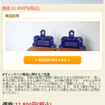
価格:11,800円(税込)
商品説明
▼ 商品説明の続きを見る ▼
■ヴィンテージ商品に関するご注意
こちらの商品は、北欧の家庭で実際に使われてきたUSED品です。 長い
年月の間に出来た小さな傷や汚れは、その物の歴史です。 それらは年月
を感じることの出来るビンテージの風合いとご理解いただき、 そういっ
た風合いも含めて愛していただければと思います。 目立つ傷や汚れにつ
スウェーデン、Rorstrand（ロールストランド）の蓋つきポットです。こちらはニ
いては、出来るだけご説明いたしますがご心配な方はご注文前にお問合
ューキッチンシリーズとしてキッチンを彩る可愛らしいデザインのポットが特徴
せください。
です。塩を入れるポットです。壁に沿わせて平置き、また壁に掛ける穴もありま
すので掛けてもステキですね。 鮮やかなブルーカラーとコロンとしたフォルムが
愛らしく、お勧めですよ。木製の蓋は、固定されていませんので洗う時も便利で
価格:
11,800円
(税込)