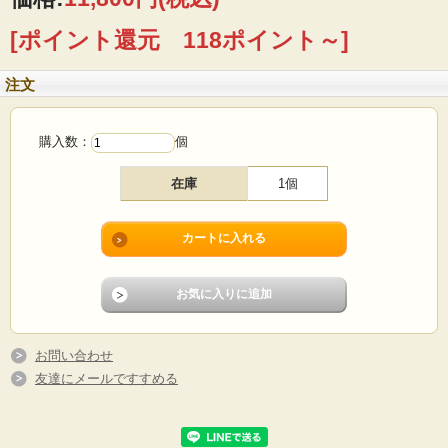
す。
[ポイント還元 118ポイント～]
■製造国：スウェーデン/1969年
■メーカー：Rorstrand（ロールストランド）
■デザイン：Marianne Westman（マリアンヌ・ウェストマン）
注文
■サイズ ：横幅13cm、背もたれ高さ20cm、入れる部分だけの高さ10.5cm
■コンディション：使用感少なめで、よいヴィンテージコンディションです。
購入数：
個
在庫
1個
お問い合わせ
友達にメールですすめる