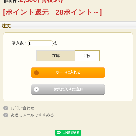
■サイズ：40×40cm
■コンディション：きれいにアイロンがかけられています。薄らとした経年変色が
[ポイント還元 28ポイント～]
みられます。その他目立つダメージはなく、よいヴィンテージコンディションで
す。
注文
購入数：
枚
在庫
2枚
お問い合わせ
友達にメールですすめる