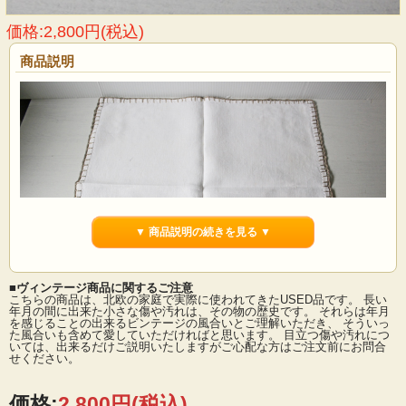
価格:2,800円(税込)
商品説明
▼ 商品説明の続きを見る ▼
■ヴィンテージ商品に関するご注意
こちらの商品は、北欧の家庭で実際に使われてきたUSED品です。 長い
年月の間に出来た小さな傷や汚れは、その物の歴史です。 それらは年月
を感じることの出来るビンテージの風合いとご理解いただき、 そういっ
た風合いも含めて愛していただければと思います。 目立つ傷や汚れにつ
デンマークで見つけた手刺繍の正方形のクロスです。麻地に、糸を抜いてレース
いては、出来るだけご説明いたしますがご心配な方はご注文前にお問合
模様に刺繍、そして縁周りにも繊細なかぎ針編みで飾られています。丁寧で手間
せください。
のかかった作品です。ホワイト×グレーベージュの上品な雰囲気で、ヴィンテージ
の手仕事が楽しめるでしょう。
■デザイン：ハンドメイド
価格:
2,800円
(税込)