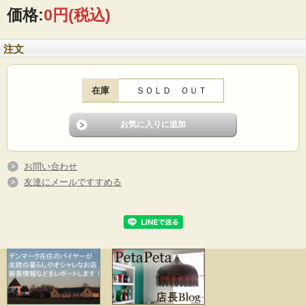
価格:
0円
(税込)
■製造国：スウェーデン
■デザイン（フォルム）：Wilhelm Kage
■年代：1942－1965年代
注文
■デザイン：STIG LINDBERG（スティグリンドベリ）
■メーカー：GUSTAVSBERG（グスタフスベリ）
■サイズ ：Φ23.5cm、高さ3cm
■コンディション：カトラリーキズ多く、使用感強いです。お料理を盛り付けてし
在庫
ＳＯＬＤ ＯＵＴ
まえば気にならずお使いいただけると思います。縁周りのペイント部分はきれい
です。コンディションを考慮した価格となっております。
お問い合わせ
友達にメールですすめる