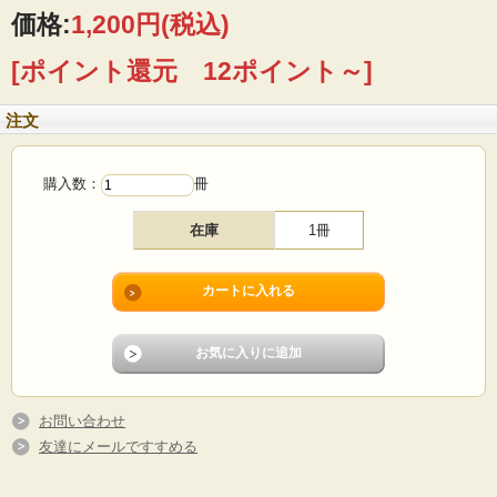
価格:
1,200円
(税込)
[ポイント還元 12ポイント～]
注文
購入数：
冊
在庫
1冊
こちらは今でも人気のあるインテリア雑誌、“Bo Bedre”のクリスマス号です。
『Jul gaver』というテーマが書かれており、その名の通り、クリスマスプレゼン
トがテーマになっています。デザイナー物のプレゼントや本、クリスマスのラッ
ピングに予算別のお勧め商品の紹介、またクリスマス料理のアイデアも特集され
ています。インテリア雑誌らしく、雑貨からインテリア、家具、食卓に至るまで
沢山の写真が載っていますので見ているだけでも楽しめそうです。
お問い合わせ
■製造国：デンマーク
友達にメールですすめる
■サイズ ：×cm
■サイズ ：21×29cm
■コンディション：経年劣化により擦れや小キズがあります。ご覧いただくのに差