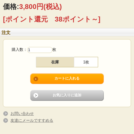
価格:
3,800円
(税込)
■製造国：デンマーク
■メーカー：Royal Copenhagen
[ポイント還元 38ポイント～]
■サイズ ：Φ18cm
■年代 ：1983年
■コンディション：目立つダメージなく、よいヴィンテージコンディションです。
注文
購入数：
枚
在庫
1枚
お問い合わせ
友達にメールですすめる