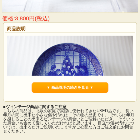
価格:3,800円(税込)
商品説明
▼ 商品説明の続きを見る ▼
■ヴィンテージ商品に関するご注意
こちらの商品は、北欧の家庭で実際に使われてきたUSED品です。 長い
年月の間に出来た小さな傷や汚れは、その物の歴史です。 それらは年月
を感じることの出来るビンテージの風合いとご理解いただき、 そういっ
た風合いも含めて愛していただければと思います。 目立つ傷や汚れにつ
デンマーク、ロイヤルコペンハーゲンの1983年イヤープレートです。ロイヤルコ
いては、出来るだけご説明いたしますがご心配な方はご注文前にお問合
ペンハーゲンでは、毎年イヤープレートの型を廃棄処分にしてしまうため２度と
せください。
同じものは製作されません。お誕生年などアニバーサリーイヤーのプレートをお
求めになるのも素敵ですね。